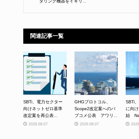
タリング機器をイギリ...
関連記事一覧
SBTi、電力セクター
GHGプロトコル、
SBTi
向けネットゼロ基準
Scope2改定案へのパ
に向け
改定案を再公表...
ブコメ公表 アワリ...
始 Net-
2026.08.07
2026.08.07
2026