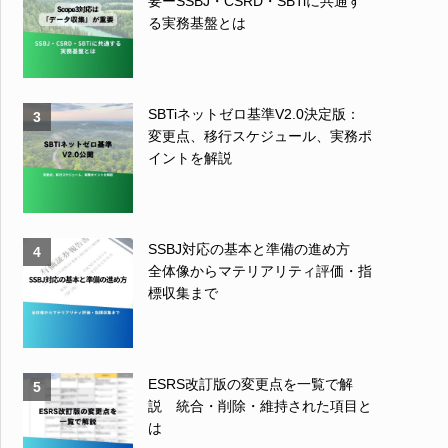
要ーSSBJ・CSRD・SBTiに共通す
る実務基盤とは
SBTiネットゼロ基準V2.0決定版：
3
変更点、移行スケジュール、実務ポ
イントを解説
SSBJ対応の基本と準備の進め方
4
全体像からマテリアリティ評価・指
標収集まで
ESRS改訂版の変更点を一覧で解
5
説 統合・削除・維持された項目と
は