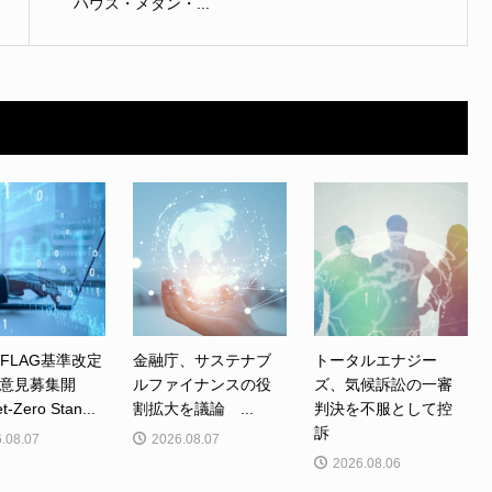
ハウス・メタン・...
、FLAG基準改定
金融庁、サステナブ
トータルエナジー
意見募集開
ルファイナンスの役
ズ、気候訴訟の一審
Zero Stan...
割拡大を議論 ...
判決を不服として控
訴
.08.07
2026.08.07
2026.08.06