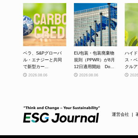
ベラ、S&Pグローバ
EU包装・包装廃棄物
ハイド
ル・エナジーと共同
規則（PPWR）が8月
ス・ベ
で新型カー...
12日適用開始 Do...
クルア
2026.08.06
2026.08.06
2026
運営会社