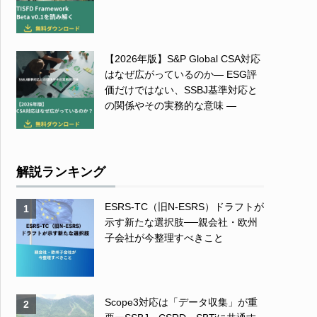
【2026年版】S&P Global CSA対応
はなぜ広がっているのか― ESG評
価だけではない、SSBJ基準対応と
の関係やその実務的な意味 ―
解説ランキング
ESRS-TC（旧N-ESRS）ドラフトが
1
示す新たな選択肢──親会社・欧州
子会社が今整理すべきこと
Scope3対応は「データ収集」が重
2