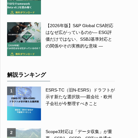
【2026年版】S&P Global CSA対応
はなぜ広がっているのか― ESG評
価だけではない、SSBJ基準対応と
の関係やその実務的な意味 ―
解説ランキング
ESRS-TC（旧N-ESRS）ドラフトが
1
示す新たな選択肢──親会社・欧州
子会社が今整理すべきこと
Scope3対応は「データ収集」が重
2