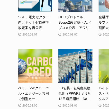
SBTi、電力セクター
GHGプロトコル、
金融庁
向けネットゼロ基準
Scope2改定案へのパ
ルファ
改定案を再公表...
ブコメ公表 アワリ...
割拡大
2026.08.07
2026.08.07
2026
ベラ、S&Pグローバ
EU包装・包装廃棄物
ハイド
ル・エナジーと共同
規則（PPWR）が8月
ス・ベ
で新型カー...
12日適用開始 Do...
クルア
2026.08.06
2026.08.06
2026