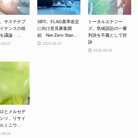
、サステナブ
SBTi、FLAG基準改定
トータルエナジー
イナンスの役
に向け意見募集開
ズ、気候訴訟の一審
を議論 ...
始 Net-Zero Stan...
判決を不服として控
訴
.08.07
2026.08.07
2026.08.06
ロとメルセデ
ンツ、リサイ
ルミニウ...
.08.05