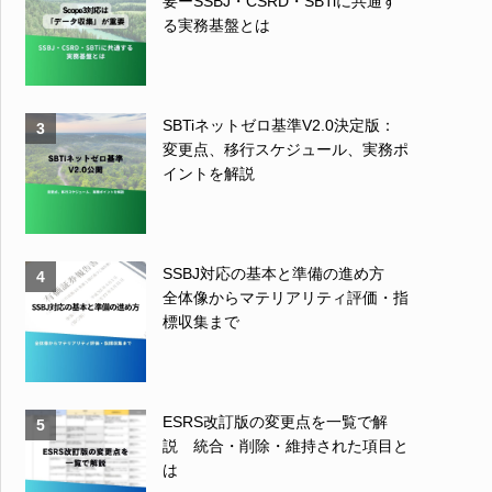
要ーSSBJ・CSRD・SBTiに共通す
る実務基盤とは
SBTiネットゼロ基準V2.0決定版：
3
変更点、移行スケジュール、実務ポ
イントを解説
SSBJ対応の基本と準備の進め方
4
全体像からマテリアリティ評価・指
標収集まで
ESRS改訂版の変更点を一覧で解
5
説 統合・削除・維持された項目と
は