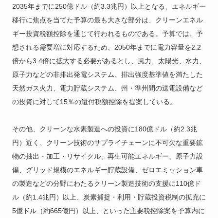
2035年までに250億ドル（約3.3兆円）以上となる、エネルギー
移行に焦点を当てた予算の最も大きな部分は、クリーンエネル
ギー投資税額控除を通じて行われるものである。予算では、予
想される需要増に対応するため、2050年までに電力容量を2.2
倍から3.4倍に拡大する必要があるとし、風力、太陽光、水力、
原子力などの非排出発電システム、排出強度基準値を満たした
天然ガス火力、電力貯蔵システム、州・準州間の送電設備など
の投資に対して15％の還付税額控除を提案している。
その他、クリーンな水素製造への投資に180億ドル（約2.3兆
円）近く、クリーン技術のサプライチェーンに不可欠な重要鉱
物の抽出・加工・リサイクル、再生可能エネルギー、原子力設
備、グリッド規模のエネルギー貯蔵設備、ゼロエミッション車
の製造などの分野にわたるクリーン製造技術の支援に110億ド
ル（約1.4兆円）以上、炭素捕捉・利用・貯蔵投資税制の拡充に
5億ドル（約665億円）以上、といった主要税控除案を予算内に