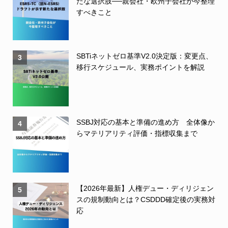
たな選択肢──親会社・欧州子会社が今整理
すべきこと
SBTiネットゼロ基準V2.0決定版：変更点、
3
移行スケジュール、実務ポイントを解説
SSBJ対応の基本と準備の進め方 全体像か
4
らマテリアリティ評価・指標収集まで
【2026年最新】人権デュー・ディリジェン
5
スの規制動向とは？CSDDD確定後の実務対
応