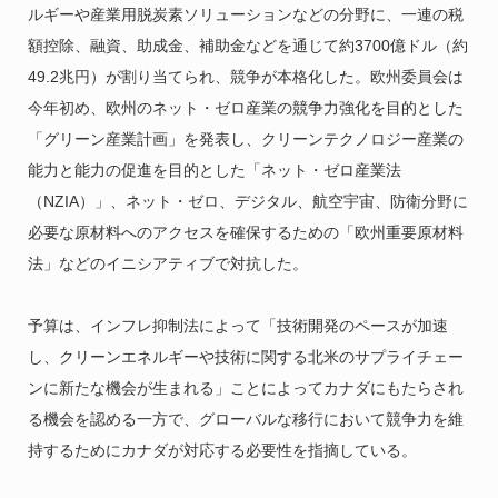
ルギーや産業用脱炭素ソリューションなどの分野に、一連の税
額控除、融資、助成金、補助金などを通じて約3700億ドル（約
49.2兆円）が割り当てられ、競争が本格化した。欧州委員会は
今年初め、欧州のネット・ゼロ産業の競争力強化を目的とした
「グリーン産業計画」を発表し、クリーンテクノロジー産業の
能力と能力の促進を目的とした「ネット・ゼロ産業法
（NZIA）」、ネット・ゼロ、デジタル、航空宇宙、防衛分野に
必要な原材料へのアクセスを確保するための「欧州重要原材料
法」などのイニシアティブで対抗した。
予算は、インフレ抑制法によって「技術開発のペースが加速
し、クリーンエネルギーや技術に関する北米のサプライチェー
ンに新たな機会が生まれる」ことによってカナダにもたらされ
る機会を認める一方で、グローバルな移行において競争力を維
持するためにカナダが対応する必要性を指摘している。