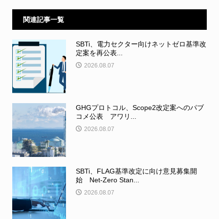
関連記事一覧
SBTi、電力セクター向けネットゼロ基準改
定案を再公表...
2026.08.07
GHGプロトコル、Scope2改定案へのパブ
コメ公表 アワリ...
2026.08.07
SBTi、FLAG基準改定に向け意見募集開
始 Net-Zero Stan...
2026.08.07