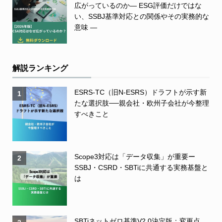
広がっているのか― ESG評価だけではな
い、SSBJ基準対応との関係やその実務的な
意味 ―
解説ランキング
ESRS-TC（旧N-ESRS）ドラフトが示す新
1
たな選択肢──親会社・欧州子会社が今整理
すべきこと
Scope3対応は「データ収集」が重要ー
2
SSBJ・CSRD・SBTiに共通する実務基盤と
は
SBTiネットゼロ基準V2.0決定版：変更点、