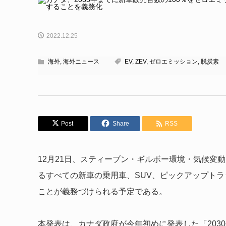
2022.12.25
海外
,
海外ニュース
EV
,
ZEV
,
ゼロエミッション
,
脱炭素
Post
Share
RSS
12月21日、スティーブン・ギルボー環境・気候変
るすべての新車の乗用車、SUV、ピックアップトラッ
ことが義務づけられる予定である。
本発表は、カナダ政府が今年初めに発表した「203