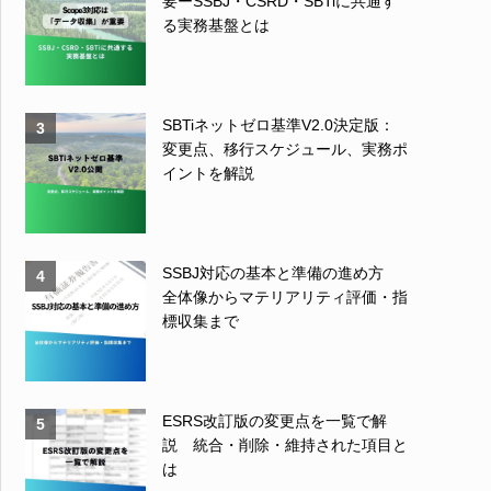
要ーSSBJ・CSRD・SBTiに共通す
る実務基盤とは
SBTiネットゼロ基準V2.0決定版：
3
変更点、移行スケジュール、実務ポ
イントを解説
SSBJ対応の基本と準備の進め方
4
全体像からマテリアリティ評価・指
標収集まで
ESRS改訂版の変更点を一覧で解
5
説 統合・削除・維持された項目と
は