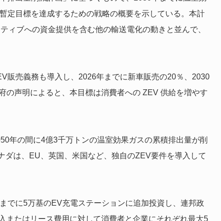
る暫定目標を達成するための戦略の概要を示している。本計
ンティブへの資金提供を含む他の輸送電化の動きと並んで、
V販売義務も導入し、2026年までに新車販売の20％、2030
府の声明によると、本目標は消費者への ZEV 供給を増やす
050年の間に4億3千万トンの温室効果ガスの累積排出量が削
ダは、EU、英国、米国など、独自のZEV要件を導入して
年までに5万基のEV充電ステーションに追加投資し、連邦政
購入またはリース費用に対して消費者と企業にそれぞれ最大5