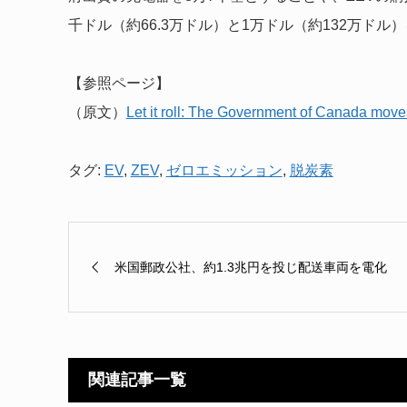
千ドル（約66.3万ドル）と1万ドル（約132万ド
【参照ページ】
（原文）
Let it roll: The Government of Canada moves
タグ:
EV
,
ZEV
,
ゼロエミッション
,
脱炭素
米国郵政公社、約1.3兆円を投じ配送車両を電化
関連記事一覧