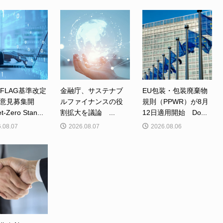
、FLAG基準改定
金融庁、サステナブ
EU包装・包装廃棄物
意見募集開
ルファイナンスの役
規則（PPWR）が8月
Zero Stan...
割拡大を議論 ...
12日適用開始 Do...
.08.07
2026.08.07
2026.08.06