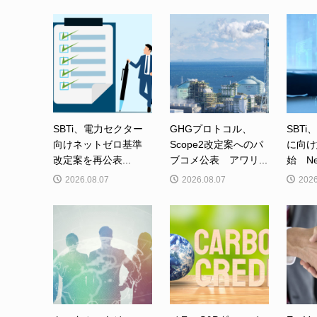
SBTi、電力セクター
GHGプロトコル、
SBTi
向けネットゼロ基準
Scope2改定案へのパ
に向け
改定案を再公表...
ブコメ公表 アワリ...
始 Net-
2026.08.07
2026.08.07
2026