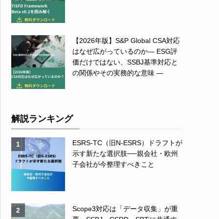
【2026年版】S&P Global CSA対応
はなぜ広がっているのか― ESG評
価だけではない、SSBJ基準対応と
の関係やその実務的な意味 ―
解説ランキング
ESRS-TC（旧N-ESRS）ドラフトが
1
示す新たな選択肢──親会社・欧州
子会社が今整理すべきこと
Scope3対応は「データ収集」が重
2