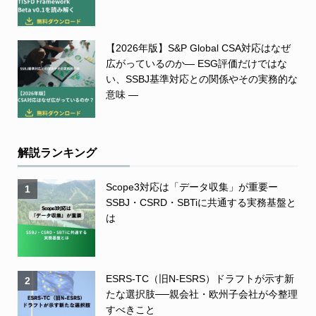
【2026年版】S&P Global CSA対応はなぜ
広がっているのか― ESG評価だけではな
い、SSBJ基準対応との関係やその実務的な
意味 ―
解説ランキング
Scope3対応は「データ収集」が重要ー
1
SSBJ・CSRD・SBTiに共通する実務基盤と
は
ESRS-TC（旧N-ESRS）ドラフトが示す新
2
たな選択肢──親会社・欧州子会社が今整理
すべきこと