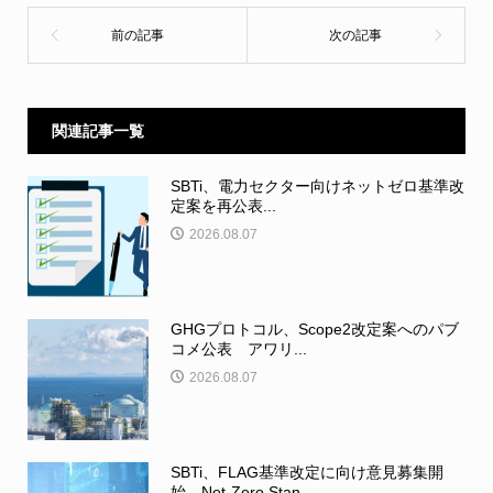
関連記事一覧
SBTi、電力セクター向けネットゼロ基準改
定案を再公表...
2026.08.07
GHGプロトコル、Scope2改定案へのパブ
コメ公表 アワリ...
2026.08.07
SBTi、FLAG基準改定に向け意見募集開
始 Net-Zero Stan...