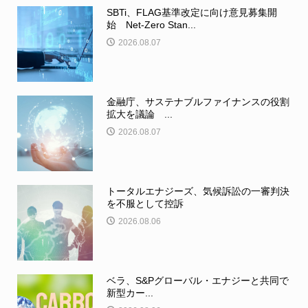
SBTi、FLAG基準改定に向け意見募集開
始 Net-Zero Stan...
2026.08.07
金融庁、サステナブルファイナンスの役割
拡大を議論 ...
2026.08.07
トータルエナジーズ、気候訴訟の一審判決
を不服として控訴
2026.08.06
ベラ、S&Pグローバル・エナジーと共同で
新型カー...