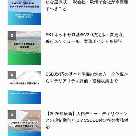
たな選択肢──親会社・欧州子会社が今整理
すべきこと
SBTiネットゼロ基準V2.0決定版：変更点、
3
移行スケジュール、実務ポイントを解説
SSBJ対応の基本と準備の進め方 全体像か
4
らマテリアリティ評価・指標収集まで
【2026年最新】人権デュー・ディリジェン
5
スの規制動向とは？CSDDD確定後の実務対
応