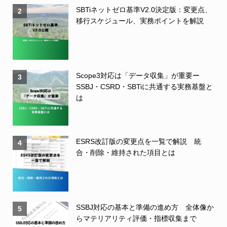
SBTiネットゼロ基準V2.0決定版：変更点、
2
移行スケジュール、実務ポイントを解説
Scope3対応は「データ収集」が重要ー
3
SSBJ・CSRD・SBTiに共通する実務基盤と
は
ESRS改訂版の変更点を一覧で解説 統
4
合・削除・維持された項目とは
SSBJ対応の基本と準備の進め方 全体像か
5
らマテリアリティ評価・指標収集まで