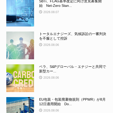
SBTi、FLAG基準改定に向け意見募集開
始 Net-Zero Stan...
2026.08.07
トータルエナジーズ、気候訴訟の一審判決
を不服として控訴
2026.08.06
ベラ、S&Pグローバル・エナジーと共同で
新型カー...
2026.08.06
EU包装・包装廃棄物規則（PPWR）が8月
12日適用開始 Do...
2026.08.06