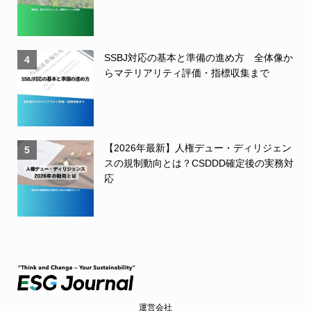
SSBJ対応の基本と準備の進め方 全体像か
4
らマテリアリティ評価・指標収集まで
【2026年最新】人権デュー・ディリジェン
5
スの規制動向とは？CSDDD確定後の実務対
応
運営会社