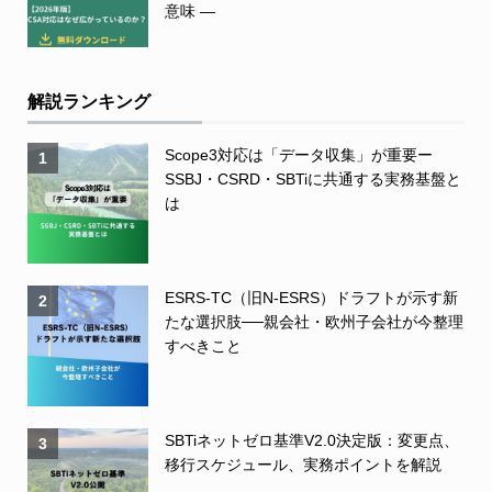
意味 ―
解説ランキング
Scope3対応は「データ収集」が重要ー
1
SSBJ・CSRD・SBTiに共通する実務基盤と
は
ESRS-TC（旧N-ESRS）ドラフトが示す新
2
たな選択肢──親会社・欧州子会社が今整理
すべきこと
SBTiネットゼロ基準V2.0決定版：変更点、
3
移行スケジュール、実務ポイントを解説