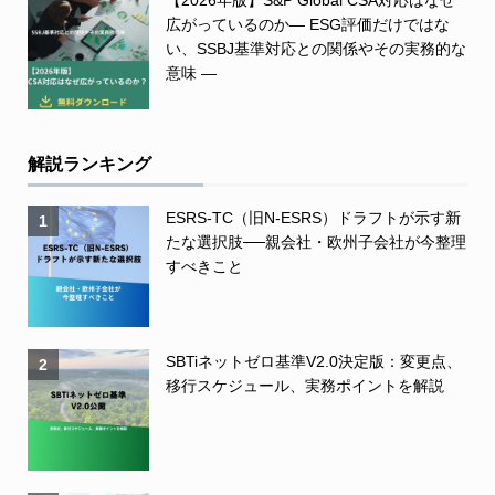
【2026年版】S&P Global CSA対応はなぜ
広がっているのか― ESG評価だけではな
い、SSBJ基準対応との関係やその実務的な
意味 ―
解説ランキング
ESRS-TC（旧N-ESRS）ドラフトが示す新
1
たな選択肢──親会社・欧州子会社が今整理
すべきこと
SBTiネットゼロ基準V2.0決定版：変更点、
2
移行スケジュール、実務ポイントを解説