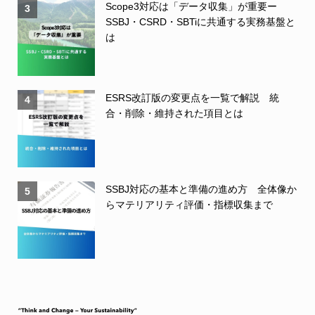
Scope3対応は「データ収集」が重要ー
3
SSBJ・CSRD・SBTiに共通する実務基盤と
は
ESRS改訂版の変更点を一覧で解説 統
4
合・削除・維持された項目とは
SSBJ対応の基本と準備の進め方 全体像か
5
らマテリアリティ評価・指標収集まで