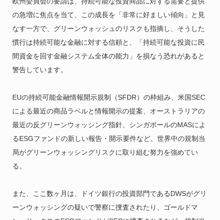
欧州委員会の要請は、持続可能な投資商品に対する需要と提供
の急増に焦点を当て、この成長を「非常に好ましい傾向」と見
なす一方で、グリーンウォッシュのリスクも指摘し、そうした
慣行は持続可能な金融に対する信頼と、「持続可能な投資に民
間資金を回す金融システム全体の能力」を損なう恐れがあると
警告しています。
EUの持続可能金融情報開示規制（SFDR）の枠組み、米国SEC
による最近の商品ラベルと情報開示の提案、オーストラリアの
最近の反グリーンウォッシング指針、シンガポールのMASによ
るESGファンドの新しい報告・開示要件など、世界中の規制当
局がグリーンウォッシングリスクに取り組む努力を強めてい
る。
また、ここ数ヶ月は、ドイツ銀行の投資部門であるDWSがグリ
ーンウォッシングの疑いで警察に捜査されたり、ゴールドマ