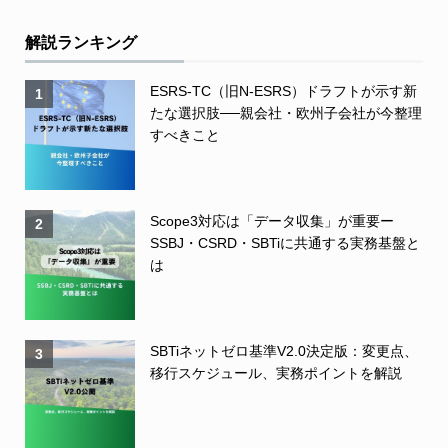
解説ランキング
ESRS-TC（旧N-ESRS）ドラフトが示す新
1
たな選択肢──親会社・欧州子会社が今整理
すべきこと
Scope3対応は「データ収集」が重要ー
2
SSBJ・CSRD・SBTiに共通する実務基盤と
は
SBTiネットゼロ基準V2.0決定版：変更点、
3
移行スケジュール、実務ポイントを解説