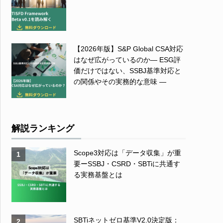
【2026年版】S&P Global CSA対応
はなぜ広がっているのか― ESG評
価だけではない、SSBJ基準対応と
の関係やその実務的な意味 ―
解説ランキング
Scope3対応は「データ収集」が重
1
要ーSSBJ・CSRD・SBTiに共通す
る実務基盤とは
SBTiネットゼロ基準V2.0決定版：
2