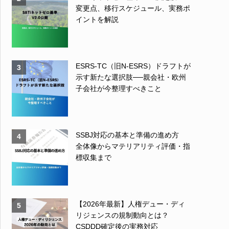
変更点、移行スケジュール、実務ポ
イントを解説
ESRS-TC（旧N-ESRS）ドラフトが
3
示す新たな選択肢──親会社・欧州
子会社が今整理すべきこと
SSBJ対応の基本と準備の進め方
4
全体像からマテリアリティ評価・指
標収集まで
【2026年最新】人権デュー・ディ
5
リジェンスの規制動向とは？
CSDDD確定後の実務対応