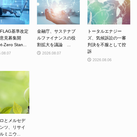
、FLAG基準改定
金融庁、サステナブ
トータルエナジー
意見募集開
ルファイナンスの役
ズ、気候訴訟の一審
Zero Stan...
割拡大を議論 ...
判決を不服として控
訴
.08.07
2026.08.07
2026.08.06
ロとメルセデ
ンツ、リサイ
ルミニウ...