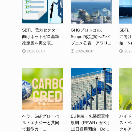
SBTi、電力セクター
GHGプロトコル、
SBTi
向けネットゼロ基準
Scope2改定案へのパ
に向け
改定案を再公表...
ブコメ公表 アワリ...
始 Net-
2026.08.07
2026.08.07
2026
ベラ、S&Pグローバ
EU包装・包装廃棄物
ハイド
ル・エナジーと共同
規則（PPWR）が8月
ス・ベ
で新型カー...
12日適用開始 Do...
クルア