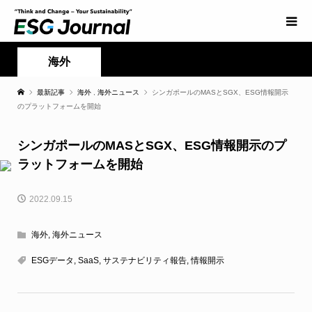
海外
最新記事
海外
,
海外ニュース
シンガポールのMASとSGX、ESG情報開示
のプラットフォームを開始
シンガポールのMASとSGX、ESG情報開示のプ
ラットフォームを開始
2022.09.15
海外
,
海外ニュース
ESGデータ
,
SaaS
,
サステナビリティ報告
,
情報開示