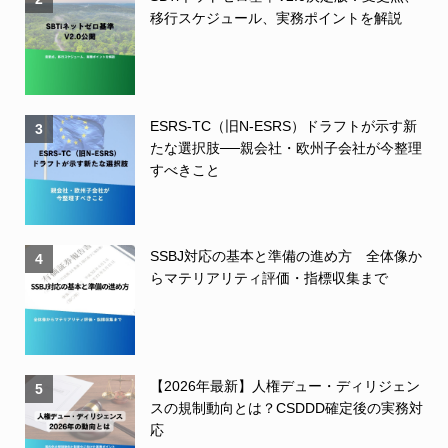
移行スケジュール、実務ポイントを解説
ESRS-TC（旧N-ESRS）ドラフトが示す新
3
たな選択肢──親会社・欧州子会社が今整理
すべきこと
SSBJ対応の基本と準備の進め方 全体像か
4
らマテリアリティ評価・指標収集まで
【2026年最新】人権デュー・ディリジェン
5
スの規制動向とは？CSDDD確定後の実務対
応