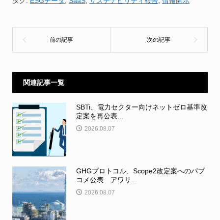
タグ:
ESGデータ
,
SaaS
,
サステナビリティ報告
,
情報開示
関連記事一覧
SBTi、電力セクター向けネットゼロ基準改
定案を再公表...
2026.08.07
GHGプロトコル、Scope2改定案へのパブ
コメ公表 アワリ...
2026.08.07