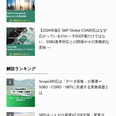
【2026年版】S&P Global CSA対応はなぜ
広がっているのか― ESG評価だけではな
い、SSBJ基準対応との関係やその実務的な
意味 ―
解説ランキング
Scope3対応は「データ収集」が重要ー
1
SSBJ・CSRD・SBTiに共通する実務基盤と
は
SBTiネットゼロ基準V2.0決定版：変更点、
2