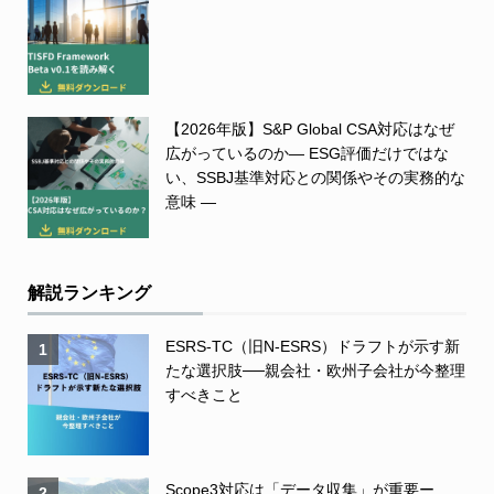
【2026年版】S&P Global CSA対応はなぜ
広がっているのか― ESG評価だけではな
い、SSBJ基準対応との関係やその実務的な
意味 ―
解説ランキング
ESRS-TC（旧N-ESRS）ドラフトが示す新
1
たな選択肢──親会社・欧州子会社が今整理
すべきこと
Scope3対応は「データ収集」が重要ー
2