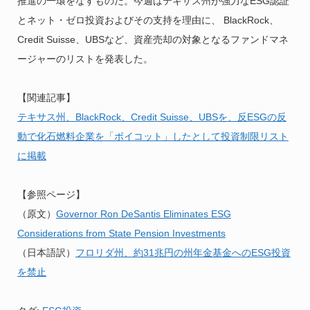
推進の一環をなすものだ。今週はテキサス州が強力なESG認証
とネット・ゼロ投資およびその支持を理由に、 BlackRock、
Credit Suisse、UBSなど、資産売却の対象となるファンドマネ
ージャーのリストを発表した。
【関連記事】
テキサス州、BlackRock、Credit Suisse、UBSを、反ESGの反
動で化石燃料企業を「ボイコット」したとして投資制限リスト
に掲載
【参照ページ】
（原文）
Governor Ron DeSantis Eliminates ESG
Considerations from State Pension Investments
（日本語訳）
フロリダ州、約31兆円の州年金基金へのESG投資
を禁止