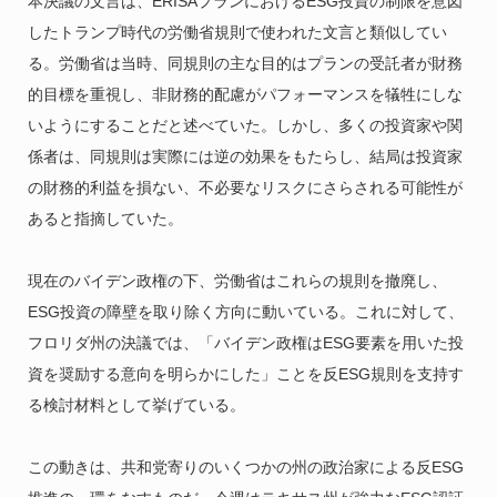
本決議の文言は、ERISAプランにおけるESG投資の制限を意図
したトランプ時代の労働省規則で使われた文言と類似してい
る。労働省は当時、同規則の主な目的はプランの受託者が財務
的目標を重視し、非財務的配慮がパフォーマンスを犠牲にしな
いようにすることだと述べていた。しかし、多くの投資家や関
係者は、同規則は実際には逆の効果をもたらし、結局は投資家
の財務的利益を損ない、不必要なリスクにさらされる可能性が
あると指摘していた。
現在のバイデン政権の下、労働省はこれらの規則を撤廃し、
ESG投資の障壁を取り除く方向に動いている。これに対して、
フロリダ州の決議では、「バイデン政権はESG要素を用いた投
資を奨励する意向を明らかにした」ことを反ESG規則を支持す
る検討材料として挙げている。
この動きは、共和党寄りのいくつかの州の政治家による反ESG