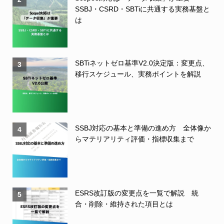
SSBJ・CSRD・SBTiに共通する実務基盤と
は
SBTiネットゼロ基準V2.0決定版：変更点、
3
移行スケジュール、実務ポイントを解説
SSBJ対応の基本と準備の進め方 全体像か
4
らマテリアリティ評価・指標収集まで
ESRS改訂版の変更点を一覧で解説 統
5
合・削除・維持された項目とは