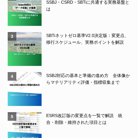
SSBJ・CSRD・SBTiに共通する実務基盤と
は
SBTiネットゼロ基準V2.0決定版：変更点、
3
移行スケジュール、実務ポイントを解説
SSBJ対応の基本と準備の進め方 全体像か
4
らマテリアリティ評価・指標収集まで
ESRS改訂版の変更点を一覧で解説 統
5
合・削除・維持された項目とは