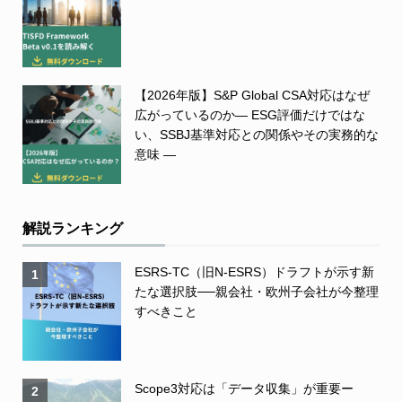
【2026年版】S&P Global CSA対応はなぜ
広がっているのか― ESG評価だけではな
い、SSBJ基準対応との関係やその実務的な
意味 ―
解説ランキング
ESRS-TC（旧N-ESRS）ドラフトが示す新
1
たな選択肢──親会社・欧州子会社が今整理
すべきこと
Scope3対応は「データ収集」が重要ー
2