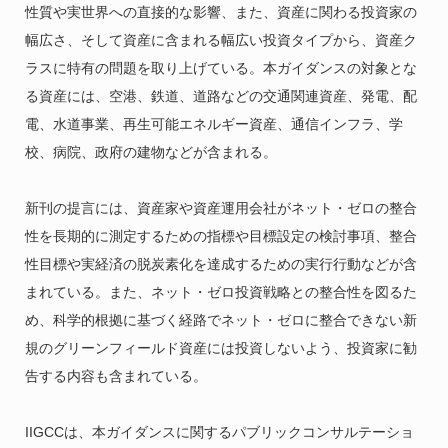
性質や実世界への直接的な影響、また、資産に関わる投資家の
幅広さ、そして資産に含まれる幅広い投資タイプから、資産ク
ラスに特有の問題を取り上げている。本ガイダンスの対象とな
る資産には、空港、鉄道、道路などの交通関連資産、発電、配
電、水道事業、再生可能エネルギー資産、通信インフラ、学
校、病院、政府の建物などが含まれる。
新刊の提言には、資産家や資産運用会社がネット・ゼロの整合
性を長期的に測定するための指標や目標設定の検討事項、整合
性目標や実経済の脱炭素化を達成するための実行行動などが含
まれている。また、ネット・ゼロ投資戦略との整合性を図るた
め、科学的根拠に基づく経路でネット・ゼロに整合できない新
規のグリーンフィールド資産には投資しないよう、投資家に勧
告する内容も含まれている。
IIGCCは、本ガイダンスに関するパブリックコンサルテーショ