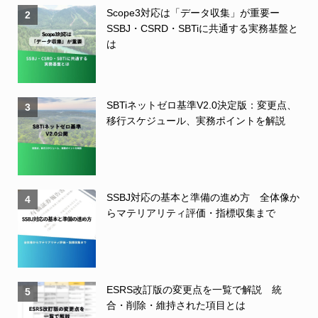
Scope3対応は「データ収集」が重要ー
2
SSBJ・CSRD・SBTiに共通する実務基盤と
は
SBTiネットゼロ基準V2.0決定版：変更点、
3
移行スケジュール、実務ポイントを解説
SSBJ対応の基本と準備の進め方 全体像か
4
らマテリアリティ評価・指標収集まで
ESRS改訂版の変更点を一覧で解説 統
5
合・削除・維持された項目とは