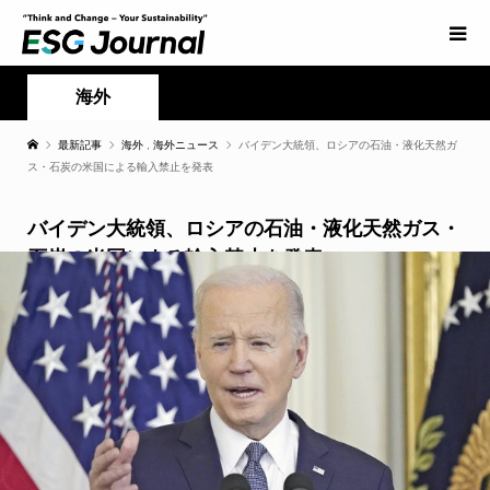
海外
最新記事
海外
,
海外ニュース
バイデン大統領、ロシアの石油・液化天然ガ
ス・石炭の米国による輸入禁止を発表
バイデン大統領、ロシアの石油・液化天然ガス・
石炭の米国による輸入禁止を発表