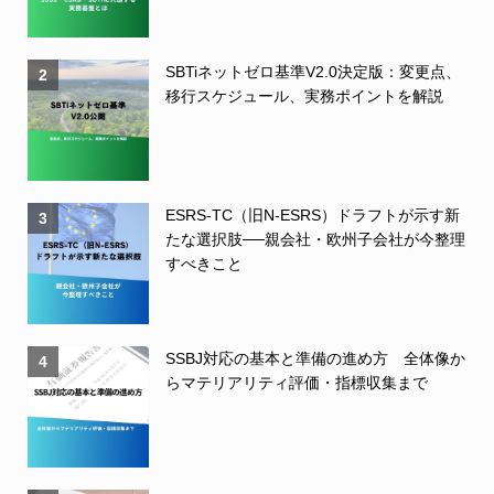
SBTiネットゼロ基準V2.0決定版：変更点、
2
移行スケジュール、実務ポイントを解説
ESRS-TC（旧N-ESRS）ドラフトが示す新
3
たな選択肢──親会社・欧州子会社が今整理
すべきこと
SSBJ対応の基本と準備の進め方 全体像か
4
らマテリアリティ評価・指標収集まで