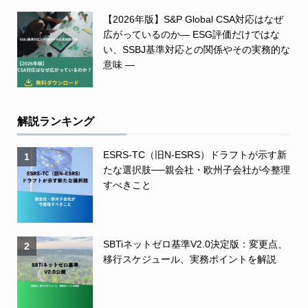
【2026年版】S&P Global CSA対応はなぜ
広がっているのか― ESG評価だけではな
い、SSBJ基準対応との関係やその実務的な
意味 ―
解説ランキング
ESRS-TC（旧N-ESRS）ドラフトが示す新
1
たな選択肢──親会社・欧州子会社が今整理
すべきこと
SBTiネットゼロ基準V2.0決定版：変更点、
2
移行スケジュール、実務ポイントを解説