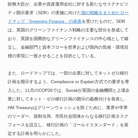
財務大臣が、企業や資産運用会社に対する新たなサステナビリ
ティ開示要求（SDR）の実施に向けた
国の戦略をまとめたロー
ドマップ「Greening Finance」の発表
を受けたものだ。SDR
は、英国のグリーンファイナンス戦略の主要な部分を形成して
おり、英国を国際的なグリーンファイナンスの中心地として確
立し、金融部門と資本フローを世界および国内の気候・環境目
標の実現に一致させることを目的としている。
また、ロードマップでは、一部の企業に対してネットゼロ移行
計画を開示するよう、Compliance or Explain方式での要求を導
入した。11月のCOP26では、Sunakが英国の金融機関と上場企
業に対してネット・ゼロ移行計画の開示の義務付けを発表し、
HM Treasuryはグリーンウォッシュを防ぐために、業界や学界
のリーダー、規制当局、市民社会団体からなる移行計画タスク
フォースを設立し、移行計画の「ゴールドスタンダード」を策
定する計画を明らかにした。