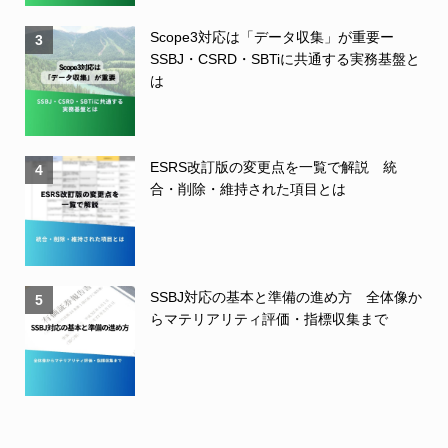
Scope3対応は「データ収集」が重要ー
3
SSBJ・CSRD・SBTiに共通する実務基盤と
は
ESRS改訂版の変更点を一覧で解説 統
4
合・削除・維持された項目とは
SSBJ対応の基本と準備の進め方 全体像か
5
らマテリアリティ評価・指標収集まで