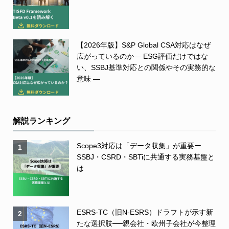
【2026年版】S&P Global CSA対応はなぜ
広がっているのか― ESG評価だけではな
い、SSBJ基準対応との関係やその実務的な
意味 ―
解説ランキング
Scope3対応は「データ収集」が重要ー
1
SSBJ・CSRD・SBTiに共通する実務基盤と
は
ESRS-TC（旧N-ESRS）ドラフトが示す新
2
たな選択肢──親会社・欧州子会社が今整理