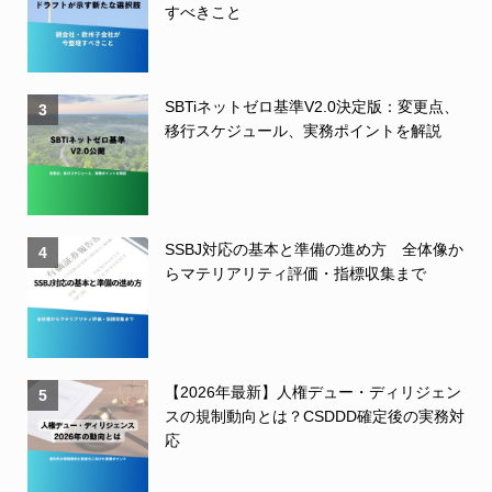
すべきこと
SBTiネットゼロ基準V2.0決定版：変更点、
3
移行スケジュール、実務ポイントを解説
SSBJ対応の基本と準備の進め方 全体像か
4
らマテリアリティ評価・指標収集まで
【2026年最新】人権デュー・ディリジェン
5
スの規制動向とは？CSDDD確定後の実務対
応