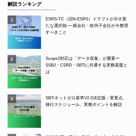
解説ランキング
ESRS-TC（旧N-ESRS）ドラフトが示す新
1
たな選択肢──親会社・欧州子会社が今整理
すべきこと
Scope3対応は「データ収集」が重要ー
2
SSBJ・CSRD・SBTiに共通する実務基盤と
は
SBTiネットゼロ基準V2.0決定版：変更点、
3
移行スケジュール、実務ポイントを解説