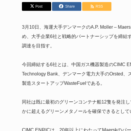
Post
Share
RSS
3月10日、海運大手デンマークの
A.P. Moller
め、
大手企業6社と戦略的パートナーシップを締結す
調達を目指す。
今回締結する6社とは、
中国
ガス機器製造の
CIMC 
Technology Bank、
デンマーク電力大手の
Orsted、
製造スタートアップ
WasteFuelである。
同社は既に最初のグリーンコンテナ船12隻を発注
かに超えるグリーンメタノールを確保できるとして
CIMC ENRICは、20年以上にわたって
Maersk