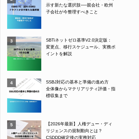
示す新たな選択肢──親会社・欧州
子会社が今整理すべきこと
SBTiネットゼロ基準V2.0決定版：
3
変更点、移行スケジュール、実務ポ
イントを解説
SSBJ対応の基本と準備の進め方
4
全体像からマテリアリティ評価・指
標収集まで
【2026年最新】人権デュー・ディ
5
リジェンスの規制動向とは？
CSDDD確定後の実務対応