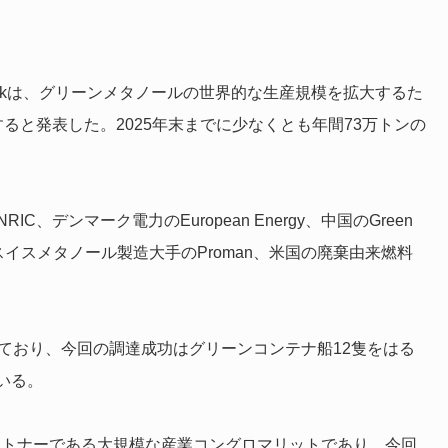
 – Maerskは、グリーンメタノールの世界的な生産規模を拡大するた
ると発表した。2025年末までに少なくとも年間73万トンの
ENRIC、
デンマーク電力の
European Energy、
中国の
Green
スイス
メタノール製造大手の
Proman、米国の
廃棄由来燃料
しており、今回の調達成功は
グリーンコンテナ船12隻
をはる
いる。
のパートナーである大規模な産業コングロマリットであり、今回