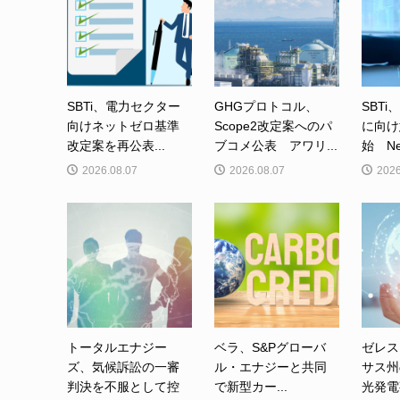
SBTi、電力セクター
GHGプロトコル、
SBTi
向けネットゼロ基準
Scope2改定案へのパ
に向け
改定案を再公表...
ブコメ公表 アワリ...
始 Net-
2026.08.07
2026.08.07
2026
トータルエナジー
ベラ、S&Pグローバ
ゼレス
ズ、気候訴訟の一審
ル・エナジーと共同
サス州
判決を不服として控
で新型カー...
光発電事