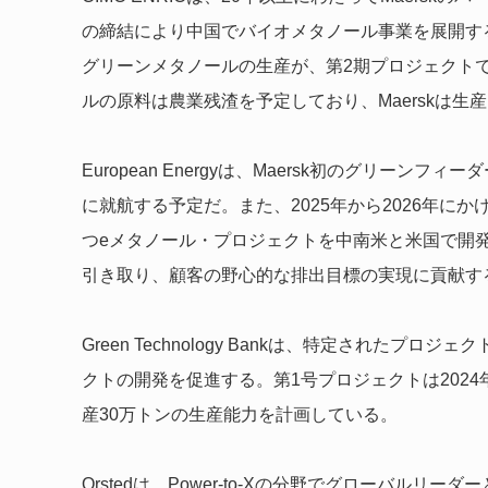
の締結により中国でバイオメタノール事業を展開する
グリーンメタノールの生産が、第2期プロジェクト
ルの原料は農業残渣を予定しており、Maerskは生
European Energyは、
Maersk初のグリーンフィー
に就航する予定だ。また、2025年から2026年にか
つeメタノール・プロジェクトを中南米と米国で開
引き取り、顧客の野心的な排出目標の実現に貢献す
Green Technology Bankは、特定された
クトの開発を促進する。第1号プロジェクトは202
産30万トンの生産能力を計画している。
Orstedは、Power-to-Xの分野でグローバル