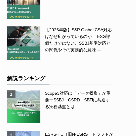
【2026年版】S&P Global CSA対応
はなぜ広がっているのか― ESG評
価だけではない、SSBJ基準対応と
の関係やその実務的な意味 ―
解説ランキング
Scope3対応は「データ収集」が重
1
要ーSSBJ・CSRD・SBTiに共通す
る実務基盤とは
ESRS-TC（旧N-ESRS）ドラフトが
2