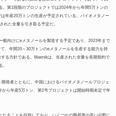
。第1段階のプロジェクトでは2024年から年間5万トンの
では年産20万トンの生産が予定されている。バイオメタノー
産された全量を引き取る予定だ。
ダー船向けにeメタノールを製造する予定であり、2023年まで
けて、年間20～30万トンのeメタノールを生産する能力を持
発する方針である。
Maerskは、生産された全量を長期契約で
る。
プロジェクト開発者とともに、中国におけるバイオメタノールプロジェ
4年から年産5万トン、第2号プロジェクトは開始時期未定で年
リーダーとなることを目指しており、いくつかの難易度の高い分野に