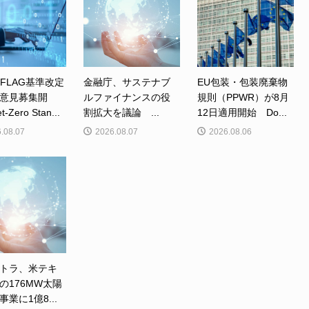
、FLAG基準改定
金融庁、サステナブ
EU包装・包装廃棄物
意見募集開
ルファイナンスの役
規則（PPWR）が8月
Zero Stan...
割拡大を議論 ...
12日適用開始 Do...
.08.07
2026.08.07
2026.08.06
トラ、米テキ
の176MW太陽
業に1億8...