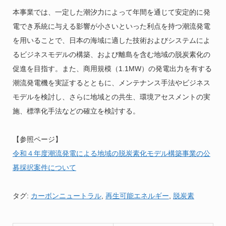
本事業では、一定した潮汐力によって年間を通じて安定的に発
電でき系統に与える影響が小さいといった利点を持つ
潮流発電
を用いることで、日本の海域に適した技術およびシステムによ
るビジネスモデルの構築、および離島を含む地域の脱炭素化の
促進を目指す。また、
商用規模（1.1MW）の発電出力を有する
潮流発電機を実証するとともに、メンテナンス手法やビジネス
モデルを検討し、さらに地域との共生、環境アセスメントの実
施、標準化手法などの確立を検討する。
【参照ページ】
令和４年度潮流発電による地域の脱炭素化モデル構築事業の公
募採択案件について
タグ:
カーボンニュートラル
,
再生可能エネルギー
,
脱炭素