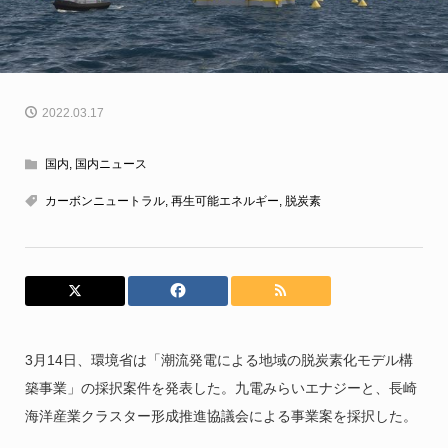
2022.03.17
国内
,
国内ニュース
カーボンニュートラル
,
再生可能エネルギー
,
脱炭素
3月14日、環境省は「潮流発電による地域の脱炭素化モデル構
築事業」の採択案件を発表した。九電みらいエナジーと、長崎
海洋産業クラスター形成推進協議会による事業案を採択した。