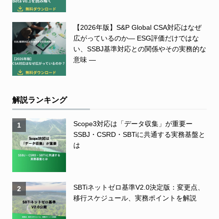
【2026年版】S&P Global CSA対応はなぜ
広がっているのか― ESG評価だけではな
い、SSBJ基準対応との関係やその実務的な
意味 ―
解説ランキング
Scope3対応は「データ収集」が重要ー
1
SSBJ・CSRD・SBTiに共通する実務基盤と
は
SBTiネットゼロ基準V2.0決定版：変更点、
2
移行スケジュール、実務ポイントを解説