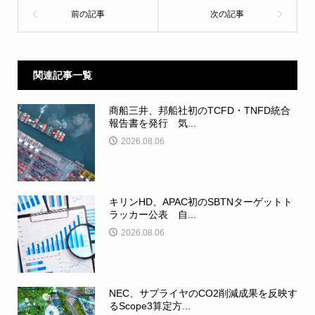
関連記事一覧
商船三井、邦船社初のTCFD・TNFD統合
報告書を発行 気...
2026.08.06
キリンHD、APAC初のSBTNターゲットト
ラッカー公表 自...
2026.08.06
NEC、サプライヤのCO2削減成果を反映す
るScope3算定方...