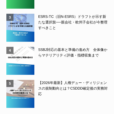
ESRS-TC（旧N-ESRS）ドラフトが示す新
3
たな選択肢──親会社・欧州子会社が今整理
すべきこと
SSBJ対応の基本と準備の進め方 全体像か
4
らマテリアリティ評価・指標収集まで
【2026年最新】人権デュー・ディリジェン
5
スの規制動向とは？CSDDD確定後の実務対
応