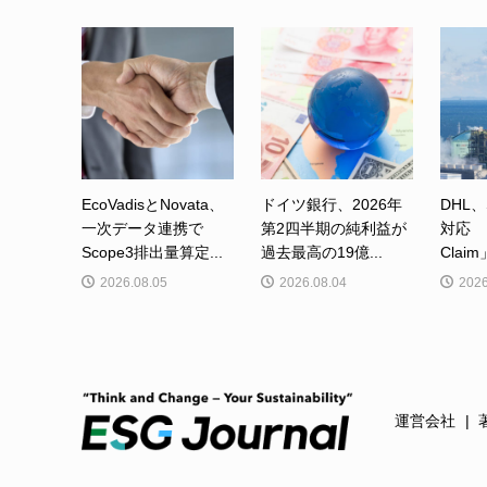
EcoVadisとNovata、
ドイツ銀行、2026年
DHL、
一次データ連携で
第2四半期の純利益が
対応 「
Scope3排出量算定...
過去最高の19億...
Clai
2026.08.05
2026.08.04
2026
運営会社