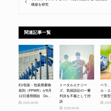
構築を研究
関連記事一覧
EU包装・包装廃棄物
トータルエナジー
ベラ、
規則（PPWR）が8月
ズ、気候訴訟の一審
ル・エ
12日適用開始 Do...
判決を不服として控
で新型カ
訴
2026.08.06
2026
2026.08.06