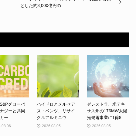
とした約3,000億円の...
S&Pグローバ
ハイドロとメルセデ
ゼレストラ、米テキ
ナジーと共同
ス・ベンツ、リサイ
サス州の176MW太陽
ー...
クルアルミニウ...
光発電事業に1億8...
.08.06
2026.08.05
2026.08.05