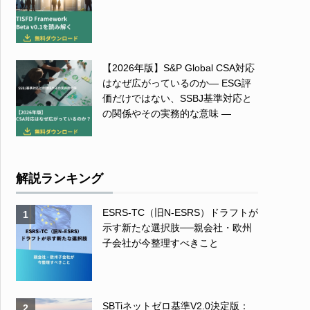
【2026年版】S&P Global CSA対応
はなぜ広がっているのか― ESG評
価だけではない、SSBJ基準対応と
の関係やその実務的な意味 ―
解説ランキング
ESRS-TC（旧N-ESRS）ドラフトが
1
示す新たな選択肢──親会社・欧州
子会社が今整理すべきこと
SBTiネットゼロ基準V2.0決定版：
2