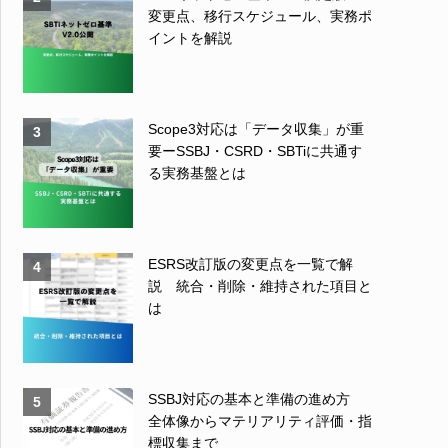
変更点、移行スケジュール、実務ポ
イントを解説
Scope3対応は「データ収集」が重
3
要ーSSBJ・CSRD・SBTiに共通す
る実務基盤とは
ESRS改訂版の変更点を一覧で解
4
説 統合・削除・維持された項目と
は
SSBJ対応の基本と準備の進め方
5
全体像からマテリアリティ評価・指
標収集まで