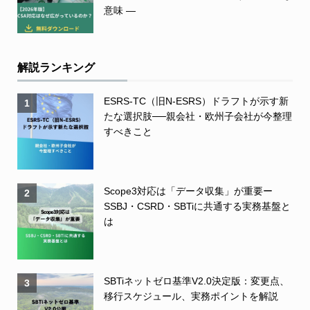
意味 ―
解説ランキング
ESRS-TC（旧N-ESRS）ドラフトが示す新
1
たな選択肢──親会社・欧州子会社が今整理
すべきこと
Scope3対応は「データ収集」が重要ー
2
SSBJ・CSRD・SBTiに共通する実務基盤と
は
SBTiネットゼロ基準V2.0決定版：変更点、
3
移行スケジュール、実務ポイントを解説