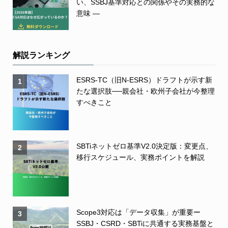
い、SSBJ基準対応との関係やその実務的な
意味 ―
解説ランキング
ESRS-TC（旧N-ESRS）ドラフトが示す新
1
たな選択肢──親会社・欧州子会社が今整理
すべきこと
SBTiネットゼロ基準V2.0決定版：変更点、
2
移行スケジュール、実務ポイントを解説
Scope3対応は「データ収集」が重要ー
3
SSBJ・CSRD・SBTiに共通する実務基盤と