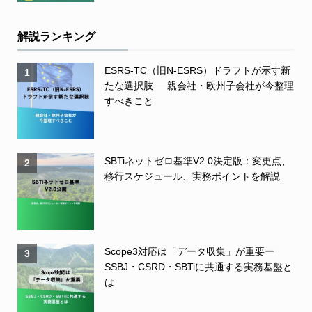
解説ランキング
ESRS-TC（旧N-ESRS）ドラフトが示す新
1
たな選択肢──親会社・欧州子会社が今整理
すべきこと
SBTiネットゼロ基準V2.0決定版：変更点、
2
移行スケジュール、実務ポイントを解説
Scope3対応は「データ収集」が重要ー
3
SSBJ・CSRD・SBTiに共通する実務基盤と
は