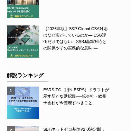
【2026年版】S&P Global CSA対応
はなぜ広がっているのか― ESG評
価だけではない、SSBJ基準対応と
の関係やその実務的な意味 ―
解説ランキング
ESRS-TC（旧N-ESRS）ドラフトが
1
示す新たな選択肢──親会社・欧州
子会社が今整理すべきこと
SBTiネットゼロ基準V2.0決定版：
2