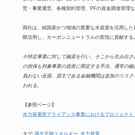
営・事業運営、各種契約管理、PFの資金調達管理
両社は、純国産かつ地域の貴重な水資源を活用した
限活用し、カーボンニュートラルの実現に貢献する
※特定事業に対して融資を行い、そこから生み出さ
の担保も対象事業の資産に限定する手法。通常の融
負わない反面、貸主である金融機関は追加のリスク
われる。
【参照ページ】
水力発電所アライアンス事業におけるプロジェクト
タグ:
再生可能エネルギー
,
水力発電