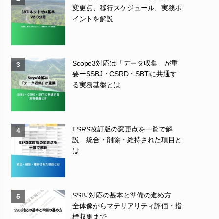
変更点、移行スケジュール、実務ポ
イントを解説
Scope3対応は「データ収集」が重
3
要ーSSBJ・CSRD・SBTiに共通す
る実務基盤とは
ESRS改訂版の変更点を一覧で解
4
説 統合・削除・維持された項目と
は
SSBJ対応の基本と準備の進め方
5
全体像からマテリアリティ評価・指
標収集まで