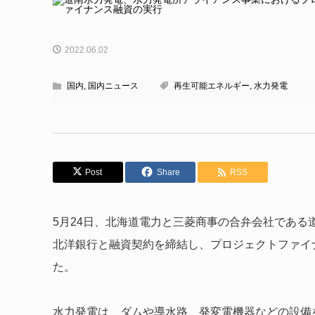
2022.06.02
国内
,
国内ニュース
再生可能エネルギー
,
水力発電
Post
Share
RSS
5月24日、北海道電力と三菱商事の合弁会社であ
北洋銀行と融資契約を締結し、プロジェクトファイ
た。
水力発電は、ダムや導水路、発変電機器などの設備