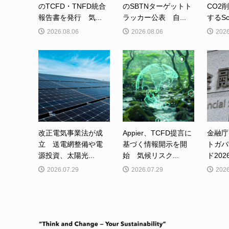
のTCFD・TNFD統合
のSBTNターゲットト
CO2
報告書を発行 気...
ラッカー公表 自...
するSc
2026.08.06
2026.08.06
2026
改正電気事業法が成
Appier、TCFD提言に
金融庁
立 送電網整備や電
基づく情報開示を開
トガバ
源投資、太陽光...
始 気候リスク...
ド202
2026.07.29
2026.07.29
2026