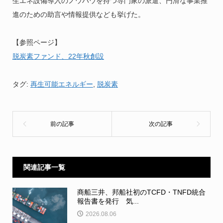
生エネ設備導入のノウハウを持つ専門家の派遣、円滑な事業推
進のための助言や情報提供なども挙げた。
【参照ページ】
脱炭素ファンド、22年秋創設
タグ:
再生可能エネルギー
,
脱炭素
関連記事一覧
商船三井、邦船社初のTCFD・TNFD統合
報告書を発行 気...
2026.08.06