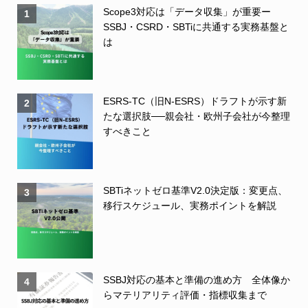
Scope3対応は「データ収集」が重要ー
1
SSBJ・CSRD・SBTiに共通する実務基盤と
は
ESRS-TC（旧N-ESRS）ドラフトが示す新
2
たな選択肢──親会社・欧州子会社が今整理
すべきこと
SBTiネットゼロ基準V2.0決定版：変更点、
3
移行スケジュール、実務ポイントを解説
SSBJ対応の基本と準備の進め方 全体像か
4
らマテリアリティ評価・指標収集まで