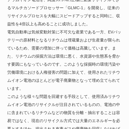
るマルチカソードプロセッサー「GLMC-1」を開発し、従来の
リサイクルプロセスを大幅にスピードアップすると同時に、収
益性を4倍以上も高めることに成功しました。
電気自動車は気候変動対策に不可欠な産業である一方、EVバッ
テリーの原材料となるリチウムは埋蔵量および生産量が限られ
ているため、需要の増加に伴って価格は高騰しています。ま
た、リチウムの採掘方法は環境に悪く、水資源や生態系を脅か
す要因にもなっているのです。このような採掘時の環境汚染や
労働環境における人権侵害の問題に加えて、使用されたリチウ
ムイオン電池のほとんどが電子廃棄物となって埋め立てられて
います。
このような様々な問題を回避する手段として、使用済みリチウ
ムイオン電池のリサイクルが注目されているものの、電池の中
に含まれているリチウムなどの物質を分離・抽出することは容
易ではなく、現在のリサイクル方式では大量のエネルギーを必
要とするほか、排出される有毒ガスや廃棄物を回収しなければ