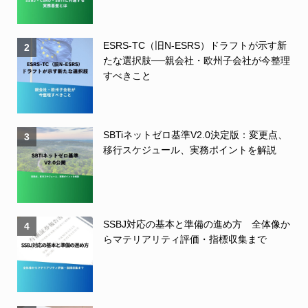
ESRS-TC（旧N-ESRS）ドラフトが示す新
2
たな選択肢──親会社・欧州子会社が今整理
すべきこと
SBTiネットゼロ基準V2.0決定版：変更点、
3
移行スケジュール、実務ポイントを解説
SSBJ対応の基本と準備の進め方 全体像か
4
らマテリアリティ評価・指標収集まで