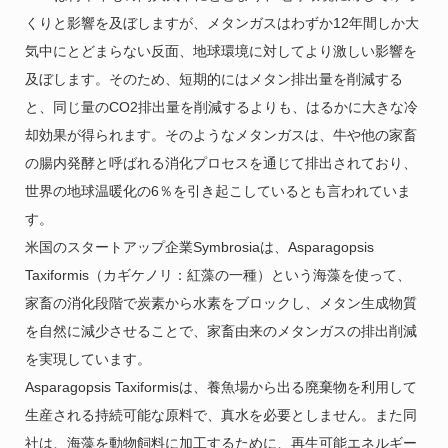
くりと影響を及ぼしますが、メタンガスはわずか12年間しか大
気中にとどまらない反面、地球環境に対してより激しい影響を
及ぼします。そのため、短期的にはメタン排出量を削減する
と、同じ量のCO2排出量を削減するよりも、はるかに大きな冷
却効果が得られます。そのようなメタンガスは、牛や他の家畜
の腸内発酵と呼ばれる消化プロセスを通じて排出されており、
世界の地球温暖化の6％を引き起こしているとも言われていま
す。
米国のスタートアップ企業Symbrosiaは、Asparagopsis
Taxiformis（カギケノリ：紅藻の一種）という海藻を使って、
家畜の消化段階で炭素から水素をブロックし、メタン生成物質
を自然に減少させることで、家畜由来のメタンガスの排出削減
を実現しています。
Asparagopsis Taxiformisは、養魚場から出る廃棄物を利用して
生産される持続可能な原料で、真水を必要としません。また同
社は、海藻を動物飼料に加工するために、再生可能エネルギー