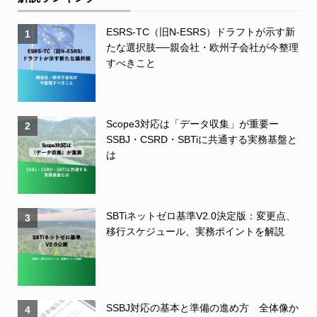
ESRS-TC（旧N-ESRS）ドラフトが示す新
1
たな選択肢──親会社・欧州子会社が今整理
すべきこと
Scope3対応は「データ収集」が重要ー
2
SSBJ・CSRD・SBTiに共通する実務基盤と
は
SBTiネットゼロ基準V2.0決定版：変更点、
3
移行スケジュール、実務ポイントを解説
SSBJ対応の基本と準備の進め方 全体像か
4