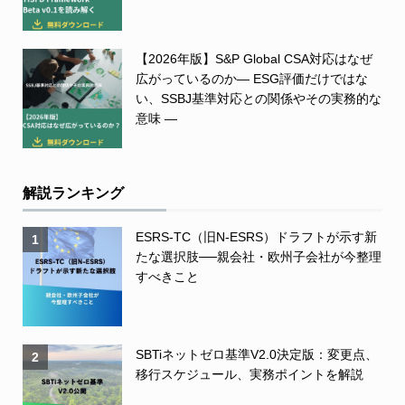
【2026年版】S&P Global CSA対応はなぜ
広がっているのか― ESG評価だけではな
い、SSBJ基準対応との関係やその実務的な
意味 ―
解説ランキング
ESRS-TC（旧N-ESRS）ドラフトが示す新
1
たな選択肢──親会社・欧州子会社が今整理
すべきこと
SBTiネットゼロ基準V2.0決定版：変更点、
2
移行スケジュール、実務ポイントを解説