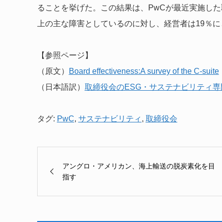
ることを挙げた。この結果は、PwCが最近実施し
上の主な障害としているのに対し、経営者は19％
【参照ページ】
（原文）
Board effectiveness:A survey of the C-suite
（日本語訳）
取締役会のESG・サステナビリティ
タグ:
PwC
,
サステナビリティ
,
取締役会
アングロ・アメリカン、海上輸送の脱炭素化を目
指す