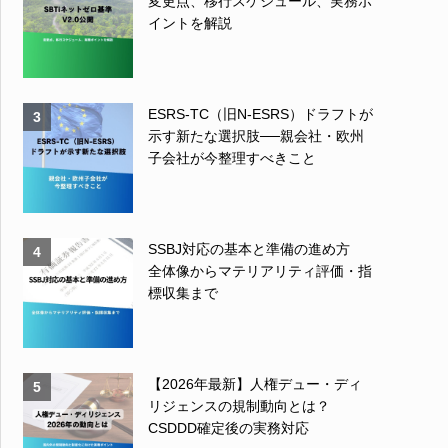
変更点、移行スケジュール、実務ポ
イントを解説
ESRS-TC（旧N-ESRS）ドラフトが
3
示す新たな選択肢──親会社・欧州
子会社が今整理すべきこと
SSBJ対応の基本と準備の進め方
4
全体像からマテリアリティ評価・指
標収集まで
【2026年最新】人権デュー・ディ
5
リジェンスの規制動向とは？
CSDDD確定後の実務対応