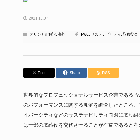
2021.11.07
オリジナル解説
,
海外
PwC
,
サステナビリティ
,
取締役会
Post
Share
RSS
世界的なプロフェッショナルサービス企業であるP
のパフォーマンスに関する見解を調査したところ、
イバーシティなどのサステナビリティ問題に取り組
は一部の取締役を交代させることが有益であると考