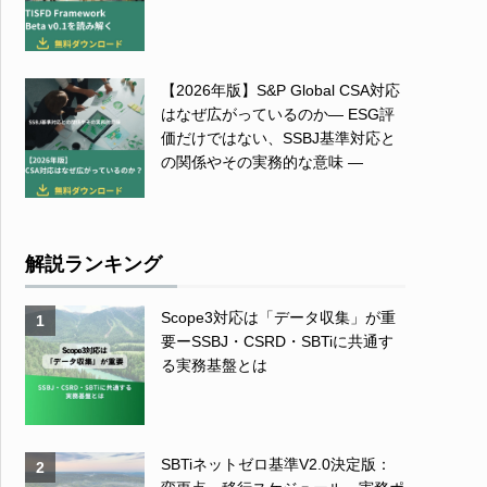
【2026年版】S&P Global CSA対応
はなぜ広がっているのか― ESG評
価だけではない、SSBJ基準対応と
の関係やその実務的な意味 ―
解説ランキング
Scope3対応は「データ収集」が重
1
要ーSSBJ・CSRD・SBTiに共通す
る実務基盤とは
SBTiネットゼロ基準V2.0決定版：
2