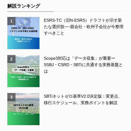
解説ランキング
ESRS-TC（旧N-ESRS）ドラフトが示す新
1
たな選択肢──親会社・欧州子会社が今整理
すべきこと
Scope3対応は「データ収集」が重要ー
2
SSBJ・CSRD・SBTiに共通する実務基盤と
は
SBTiネットゼロ基準V2.0決定版：変更点、
3
移行スケジュール、実務ポイントを解説