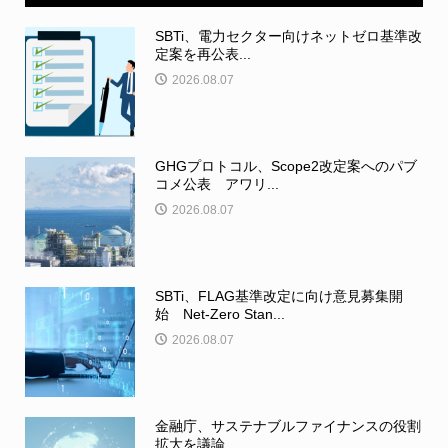
SBTi、電力セクター向けネットゼロ基準改
定案を再公表...
2026.08.07
GHGプロトコル、Scope2改定案へのパブ
コメ公表 アワリ...
2026.08.07
SBTi、FLAG基準改定に向け意見募集開
始 Net-Zero Stan...
2026.08.07
金融庁、サステナブルファイナンスの役割
拡大を議論 ...