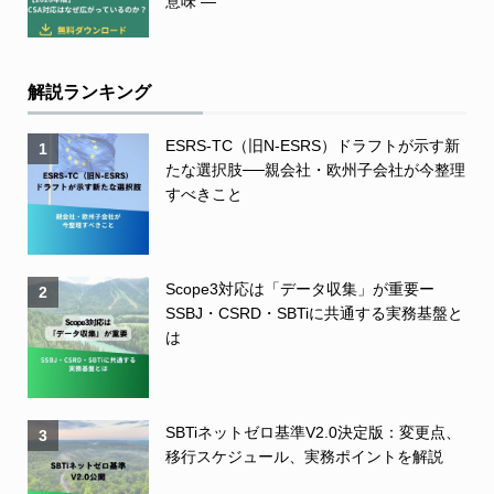
意味 ―
解説ランキング
ESRS-TC（旧N-ESRS）ドラフトが示す新
1
たな選択肢──親会社・欧州子会社が今整理
すべきこと
Scope3対応は「データ収集」が重要ー
2
SSBJ・CSRD・SBTiに共通する実務基盤と
は
SBTiネットゼロ基準V2.0決定版：変更点、
3
移行スケジュール、実務ポイントを解説