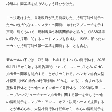
枠組みに同基準を組み込むよう呼びかけた。
この決定はまた、香港政府が先月発表した、持続可能性開示の
ための包括的なエコシステムの開発に向けたアプローチを示す
声明に続くもので、規制当局や利害関係者と協力してISSB基準
の適切な採用に関するロードマップを作成し、ISSBに沿ったロ
ーカルな持続可能性報告基準を開発することを含む。
新ルールの下では、取引所に上場するすべての発行体は、2025
年1月1日から始まる報告期間について、スコープ1と2のGHG
排出量の開示を開始することが求められる。ハンセン総合大型
株指数（HSCI総合の時価総額の80％を占める）に含まれる大
型株発行体とその他のメインボード発行体も、2025年以降、ス
コープ3のバリューチェーン排出量に関する報告を含むその他
の情報開示をコンプライアンス・オア・説明ベースで提供する
ことが求められ、大型株発行体は翌年からこれらの情報開示を