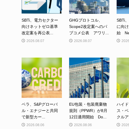
SBTi、電力セクター
GHGプロトコル、
SBTi
向けネットゼロ基準
Scope2改定案へのパ
に向け
改定案を再公表...
ブコメ公表 アワリ...
始 Net-
2026.08.07
2026.08.07
2026
ベラ、S&Pグローバ
EU包装・包装廃棄物
ハイド
ル・エナジーと共同
規則（PPWR）が8月
ス・ベ
で新型カー...
12日適用開始 Do...
クルア
2026.08.06
2026.08.06
2026