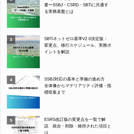
要ーSSBJ・CSRD・SBTiに共通す
る実務基盤とは
SBTiネットゼロ基準V2.0決定版：
3
変更点、移行スケジュール、実務ポ
イントを解説
SSBJ対応の基本と準備の進め方
4
全体像からマテリアリティ評価・指
標収集まで
ESRS改訂版の変更点を一覧で解
5
説 統合・削除・維持された項目と
は