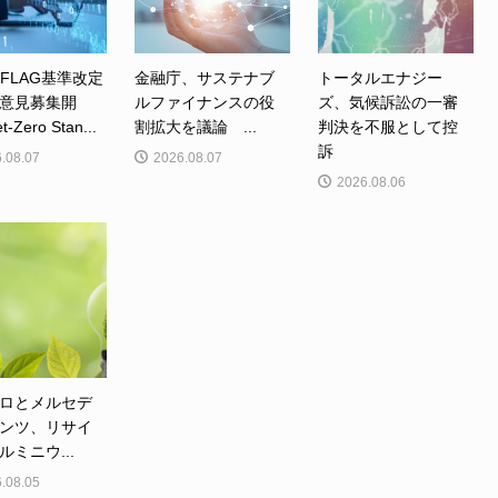
、FLAG基準改定
金融庁、サステナブ
トータルエナジー
意見募集開
ルファイナンスの役
ズ、気候訴訟の一審
Zero Stan...
割拡大を議論 ...
判決を不服として控
訴
.08.07
2026.08.07
2026.08.06
ロとメルセデ
ンツ、リサイ
ルミニウ...
.08.05