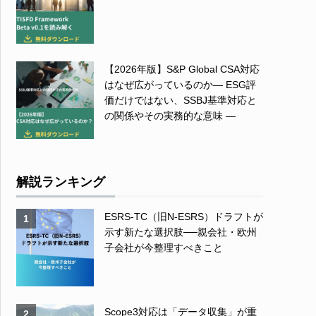
【2026年版】S&P Global CSA対応
はなぜ広がっているのか― ESG評
価だけではない、SSBJ基準対応と
の関係やその実務的な意味 ―
解説ランキング
ESRS-TC（旧N-ESRS）ドラフトが
1
示す新たな選択肢──親会社・欧州
子会社が今整理すべきこと
Scope3対応は「データ収集」が重
2