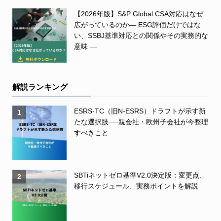
【2026年版】S&P Global CSA対応はなぜ
広がっているのか― ESG評価だけではな
い、SSBJ基準対応との関係やその実務的な
意味 ―
解説ランキング
ESRS-TC（旧N-ESRS）ドラフトが示す新
1
たな選択肢──親会社・欧州子会社が今整理
すべきこと
SBTiネットゼロ基準V2.0決定版：変更点、
2
移行スケジュール、実務ポイントを解説