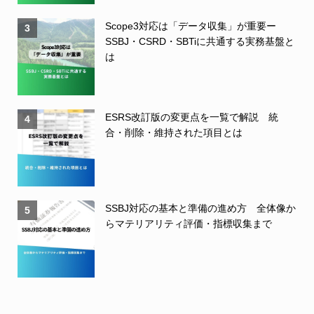
Scope3対応は「データ収集」が重要ー
3
SSBJ・CSRD・SBTiに共通する実務基盤と
は
ESRS改訂版の変更点を一覧で解説 統
4
合・削除・維持された項目とは
SSBJ対応の基本と準備の進め方 全体像か
5
らマテリアリティ評価・指標収集まで