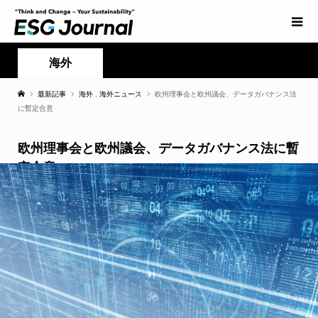
海外
最新記事
海外
,
海外ニュース
欧州理事会と欧州議会、データガバナンス法
に暫定合意
欧州理事会と欧州議会、データガバナンス法に暫
定合意