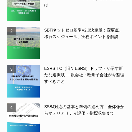
は
SBTiネットゼロ基準V2.0決定版：変更点、
2
移行スケジュール、実務ポイントを解説
ESRS-TC（旧N-ESRS）ドラフトが示す新
3
たな選択肢──親会社・欧州子会社が今整理
すべきこと
SSBJ対応の基本と準備の進め方 全体像か
4
らマテリアリティ評価・指標収集まで