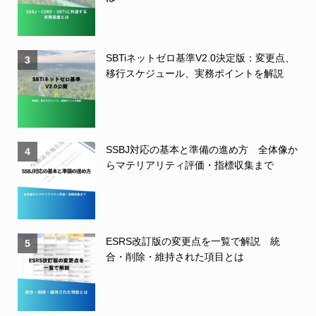
SBTiネットゼロ基準V2.0決定版：変更点、
3
移行スケジュール、実務ポイントを解説
SSBJ対応の基本と準備の進め方 全体像か
4
らマテリアリティ評価・指標収集まで
ESRS改訂版の変更点を一覧で解説 統
5
合・削除・維持された項目とは