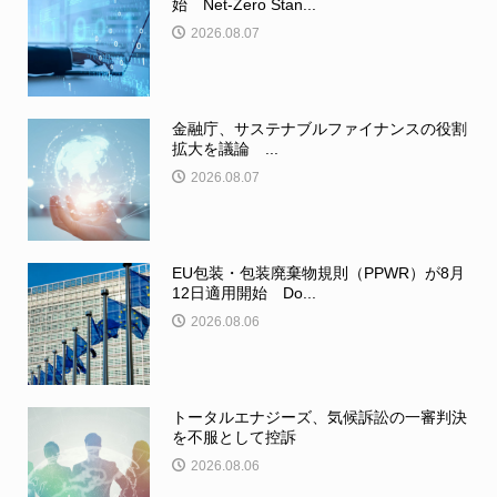
始 Net-Zero Stan...
2026.08.07
金融庁、サステナブルファイナンスの役割
拡大を議論 ...
2026.08.07
EU包装・包装廃棄物規則（PPWR）が8月
12日適用開始 Do...
2026.08.06
トータルエナジーズ、気候訴訟の一審判決
を不服として控訴
2026.08.06