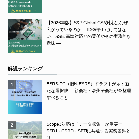
【2026年版】S&P Global CSA対応はなぜ
広がっているのか― ESG評価だけではな
い、SSBJ基準対応との関係やその実務的な
意味 ―
解説ランキング
ESRS-TC（旧N-ESRS）ドラフトが示す新
1
たな選択肢──親会社・欧州子会社が今整理
すべきこと
Scope3対応は「データ収集」が重要ー
2
SSBJ・CSRD・SBTiに共通する実務基盤と
は