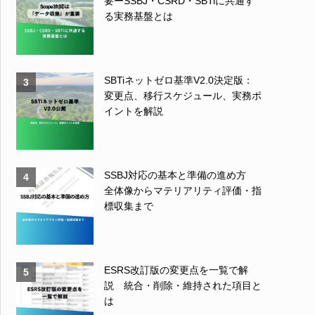
要ーSSBJ・CSRD・SBTiに共通す
る実務基盤とは
SBTiネットゼロ基準V2.0決定版：
3
変更点、移行スケジュール、実務ポ
イントを解説
SSBJ対応の基本と準備の進め方
4
全体像からマテリアリティ評価・指
標収集まで
ESRS改訂版の変更点を一覧で解
5
説 統合・削除・維持された項目と
は