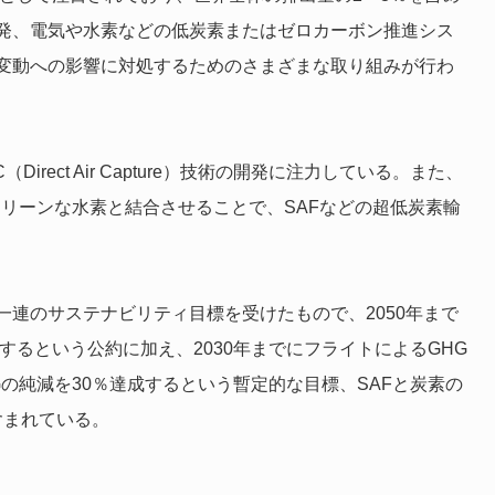
発、電気や水素などの低炭素またはゼロカーボン推進シス
変動への影響に対処するためのさまざまな取り組みが行わ
rect Air Capture）技術の開発に注力している。また、
用いてクリーンな水素と結合させることで、SAFなどの超低炭素輸
連のサステナビリティ目標を受けたもので、2050年まで
するという公約に加え、2030年までにフライトによるGHG
Gの純減を30％達成するという暫定的な目標、SAFと炭素の
含まれている。