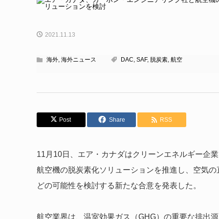
2021.11.13
海外
,
海外ニュース
DAC
,
SAF
,
脱炭素
,
航空
Post
Share
RSS
11月10日、エア・カナダはクリーンエネルギー企
航空機の脱炭素化ソリューションを推進し、空気の
どの可能性を検討する新たな合意を発表した。
航空業界は、温室効果ガス（GHG）の重要な排出源