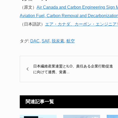
（原文）
Air Canada and Carbon Engineering Sign M
Aviation Fuel, Carbon Removal and Decarbonizatio
（日本語訳）
エア・カナダ、カーボン・エンジニア
タグ:
DAC
,
SAF
,
脱炭素
,
航空
日本繊維産業連盟とILO、責任ある企業行動促進
に向けて連携、覚書...
関連記事一覧