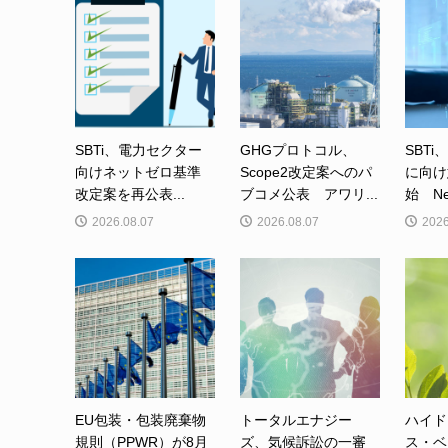
SBTi、電力セクター
GHGプロトコル、
SBTi
向けネットゼロ基準
Scope2改定案へのパ
に向け
改定案を再公表...
ブコメ公表 アワリ...
始 Net-
2026.08.07
2026.08.07
2026
EU包装・包装廃棄物
トータルエナジー
ハイド
規則（PPWR）が8月
ズ、気候訴訟の一審
ス・ベ