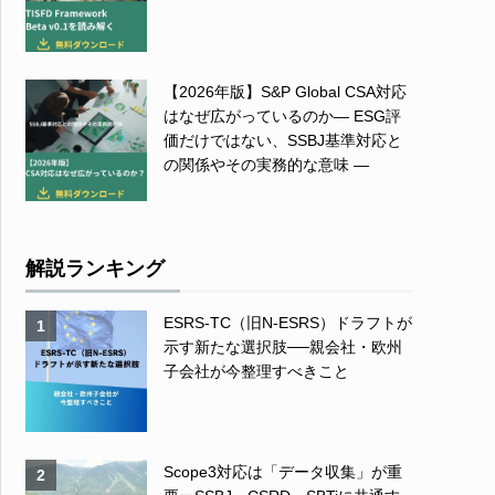
【2026年版】S&P Global CSA対応
はなぜ広がっているのか― ESG評
価だけではない、SSBJ基準対応と
の関係やその実務的な意味 ―
解説ランキング
ESRS-TC（旧N-ESRS）ドラフトが
1
示す新たな選択肢──親会社・欧州
子会社が今整理すべきこと
Scope3対応は「データ収集」が重
2