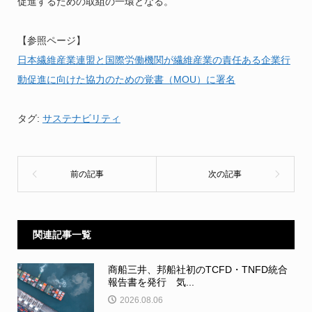
促進するための取組の一環となる。
【参照ページ】
日本繊維産業連盟と国際労働機関が繊維産業の責任ある企業行
動促進に向けた協力のための覚書（MOU）に署名
タグ:
サステナビリティ
関連記事一覧
商船三井、邦船社初のTCFD・TNFD統合
報告書を発行 気...
2026.08.06