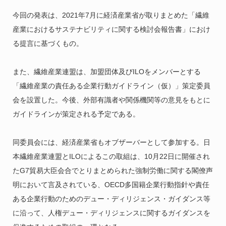
今回の発表は、2021年7月に経済産業省が取りまとめた「繊維
産業におけるサステナビリティに関する検討会報告書」におけ
る提言に基づくもの。
また、繊維産業連盟は、加盟団体及びILOをメンバーとする
「繊維産業の責任ある企業行動ガイドライン（仮）」策定委員
会を設置した。今後、外部有識者や関係機関等の意見をもとに
ガイドラインが策定される予定である。
同委員会には、経済産業省もオブザーバーとして参加する。日
本繊維産業連盟とILOによるこの取組は、10月22日に開催され
たG7貿易大臣会合でとりまとめられた強制労働に関する閣僚声
明において言及されている、OECD多国籍企業行動指針や責任
ある企業行動のためのデュー・ディリジェンス・ガイダンス等
に沿って、人権デュー・ディリジェンスに関するガイダンスを