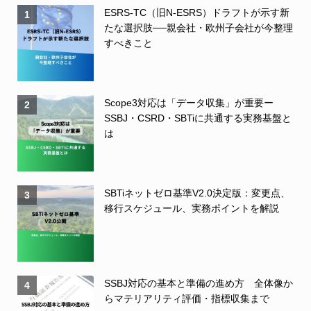
ESRS-TC（旧N-ESRS）ドラフトが示す新
1
たな選択肢──親会社・欧州子会社が今整理
すべきこと
Scope3対応は「データ収集」が重要ー
2
SSBJ・CSRD・SBTiに共通する実務基盤と
は
SBTiネットゼロ基準V2.0決定版：変更点、
3
移行スケジュール、実務ポイントを解説
SSBJ対応の基本と準備の進め方 全体像か
4
らマテリアリティ評価・指標収集まで