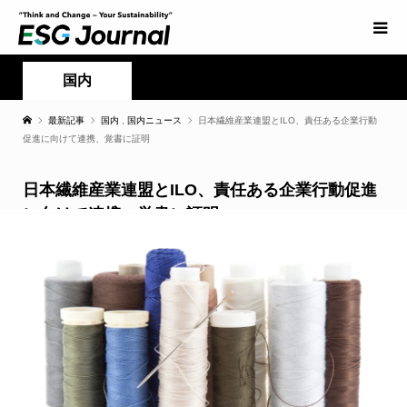
国内
最新記事
国内
,
国内ニュース
日本繊維産業連盟とILO、責任ある企業行動
促進に向けて連携、覚書に証明
日本繊維産業連盟とILO、責任ある企業行動促進
に向けて連携、覚書に証明