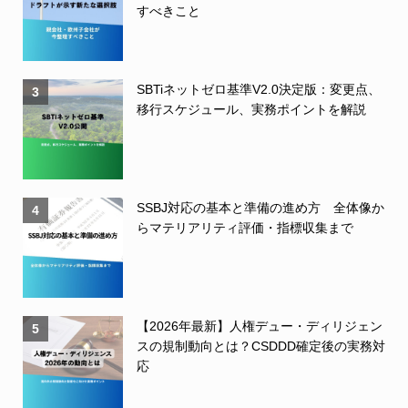
すべきこと
SBTiネットゼロ基準V2.0決定版：変更点、
3
移行スケジュール、実務ポイントを解説
SSBJ対応の基本と準備の進め方 全体像か
4
らマテリアリティ評価・指標収集まで
【2026年最新】人権デュー・ディリジェン
5
スの規制動向とは？CSDDD確定後の実務対
応