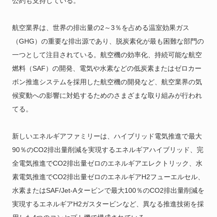
公約も支持している。
航空業界は、世界の排出量の2～3％を占める温室効果ガス
（GHG）の重要な排出源であり、脱炭素化が最も困難な部門の
一つとして注目されている。航空機の効率化、持続可能な航空
燃料（SAF）の開発、電気や水素などの低炭素またはゼロカー
ボン推進システムを採用した航空機の開発など、航空業界の気
候変動への影響に対処するためのさまざまな取り組みが行われ
てる。
新しいエネルギアファミリーは、ハイブリッド電気推進で最大
90％のCO2排出量削減を実現するエネルギアハイブリッド、完
全電気推進でCO2排出量ゼロのエネルギアエレクトリック、水
素電気推進でCO2排出量ゼロのエネルギアH2フューエルセル、
水素またはSAF/Jet-Aタービンで最大100％のCO2排出量削減を
実現するエネルギアH2ガスタービンなど、異なる推進技術を採