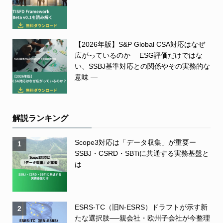
【2026年版】S&P Global CSA対応はなぜ
広がっているのか― ESG評価だけではな
い、SSBJ基準対応との関係やその実務的な
意味 ―
解説ランキング
Scope3対応は「データ収集」が重要ー
1
SSBJ・CSRD・SBTiに共通する実務基盤と
は
ESRS-TC（旧N-ESRS）ドラフトが示す新
2
たな選択肢──親会社・欧州子会社が今整理