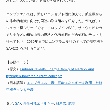
用した4つのコンセプト機で構成されている。
エンブラエルでは、新しいコンセプト機に加えて、航空機から
の排出物削減に向けた同社の取り組みを紹介した。例えば、E
ジェット機シリーズでは、ドロップインSAF、サトウキビやカ
メリナなどの植物由来の燃料と化石燃料の混合燃料のテストを
行っており、2030年までにエンブラエル社のすべての航空機を
SAFに対応させる予定だ。
【参照ページ】
（原文）
Embraer reveals ‘Energia’ family of electric- and
hydrogen-powered aircraft concepts
（日本語訳）
エンブラエル、再生可能エネルギーを利用した航
空機ラインを発表
タグ:
SAF
,
再生可能エネルギー
,
脱炭素
,
航空