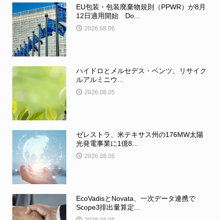
EU包装・包装廃棄物規則（PPWR）が8月
12日適用開始 Do...
2026.08.06
ハイドロとメルセデス・ベンツ、リサイク
ルアルミニウ...
2026.08.05
ゼレストラ、米テキサス州の176MW太陽
光発電事業に1億8...
2026.08.05
EcoVadisとNovata、一次データ連携で
Scope3排出量算定...