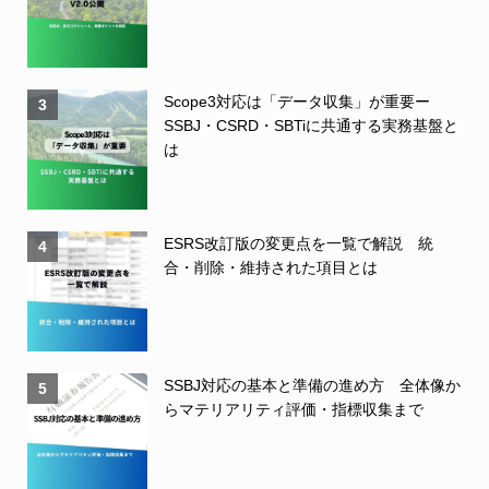
Scope3対応は「データ収集」が重要ー
3
SSBJ・CSRD・SBTiに共通する実務基盤と
は
ESRS改訂版の変更点を一覧で解説 統
4
合・削除・維持された項目とは
SSBJ対応の基本と準備の進め方 全体像か
5
らマテリアリティ評価・指標収集まで