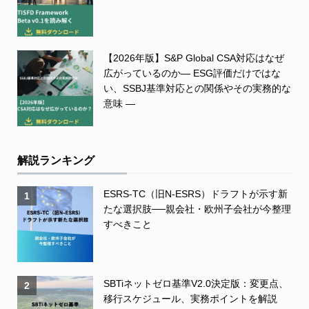
【2026年版】S&P Global CSA対応はなぜ
広がっているのか― ESG評価だけではな
い、SSBJ基準対応との関係やその実務的な
意味 ―
解説ランキング
ESRS-TC（旧N-ESRS）ドラフトが示す新
1
たな選択肢──親会社・欧州子会社が今整理
すべきこと
SBTiネットゼロ基準V2.0決定版：変更点、
2
移行スケジュール、実務ポイントを解説