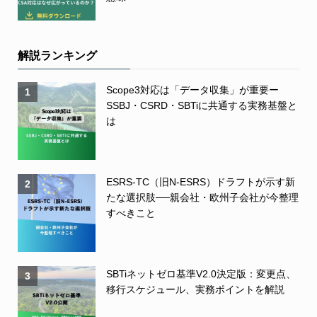
解説ランキング
Scope3対応は「データ収集」が重要ー
1
SSBJ・CSRD・SBTiに共通する実務基盤と
は
ESRS-TC（旧N-ESRS）ドラフトが示す新
2
たな選択肢──親会社・欧州子会社が今整理
すべきこと
SBTiネットゼロ基準V2.0決定版：変更点、
3
移行スケジュール、実務ポイントを解説