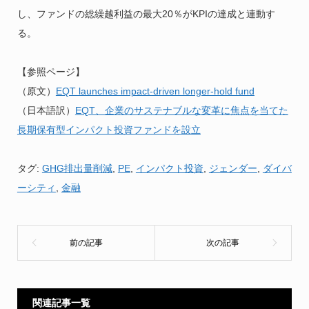
し、ファンドの総繰越利益の最大20％がKPIの達成と連動す
る。
【参照ページ】
（原文）
EQT launches impact-driven longer-hold fund
（日本語訳）
EQT、企業のサステナブルな変革に焦点を当てた
長期保有型インパクト投資ファンドを設立
タグ:
GHG排出量削減
,
PE
,
インパクト投資
,
ジェンダー
,
ダイバ
ーシティ
,
金融
関連記事一覧