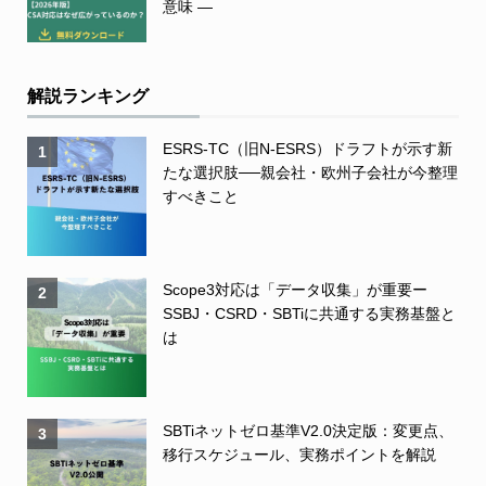
意味 ―
解説ランキング
ESRS-TC（旧N-ESRS）ドラフトが示す新
1
たな選択肢──親会社・欧州子会社が今整理
すべきこと
Scope3対応は「データ収集」が重要ー
2
SSBJ・CSRD・SBTiに共通する実務基盤と
は
SBTiネットゼロ基準V2.0決定版：変更点、
3
移行スケジュール、実務ポイントを解説