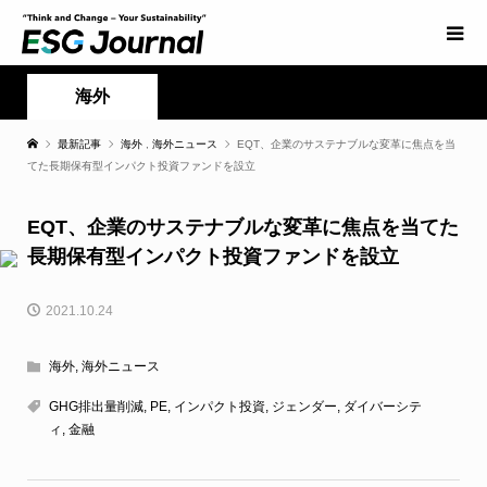
海外
最新記事
海外
,
海外ニュース
EQT、企業のサステナブルな変革に焦点を当
てた長期保有型インパクト投資ファンドを設立
EQT、企業のサステナブルな変革に焦点を当てた
長期保有型インパクト投資ファンドを設立
2021.10.24
海外
,
海外ニュース
GHG排出量削減
,
PE
,
インパクト投資
,
ジェンダー
,
ダイバーシテ
ィ
,
金融