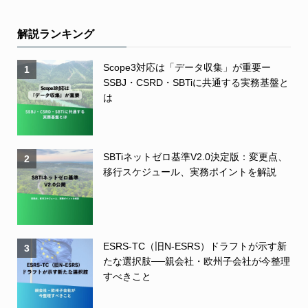
解説ランキング
Scope3対応は「データ収集」が重要ー
1
SSBJ・CSRD・SBTiに共通する実務基盤と
は
SBTiネットゼロ基準V2.0決定版：変更点、
2
移行スケジュール、実務ポイントを解説
ESRS-TC（旧N-ESRS）ドラフトが示す新
3
たな選択肢──親会社・欧州子会社が今整理
すべきこと