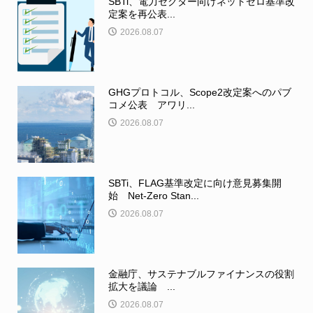
SBTi、電力セクター向けネットゼロ基準改
定案を再公表...
2026.08.07
GHGプロトコル、Scope2改定案へのパブ
コメ公表 アワリ...
2026.08.07
SBTi、FLAG基準改定に向け意見募集開
始 Net-Zero Stan...
2026.08.07
金融庁、サステナブルファイナンスの役割
拡大を議論 ...
2026.08.07