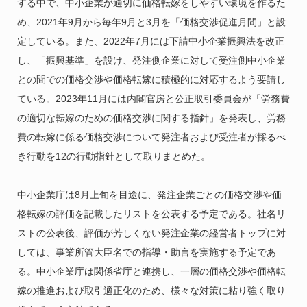
する中で、中小企業が適切に価格転嫁をしやすい環境を作るた
め、2021年9月から毎年9月と3月を「価格交渉促進月間」と設
定している。また、2022年7月には下請中小企業振興法を改正
し、「振興基準」を設け、発注側企業に対して受注側中小企業
との間での価格交渉や価格転嫁に積極的に対応するよう要請し
ている。2023年11月には内閣官房と公正取引委員会が「労務費
の適切な転嫁のための価格交渉に関する指針」を発表し、労務
費の転嫁に係る価格交渉について発注者および受注者が採るべ
き行動を12の行動指針として取りまとめた。
中小企業庁は8月上旬を目途に、発注企業ごとの価格交渉や価
格転嫁の評価を記載したリストを公表する予定である。社名リ
ストの公表後、評価が芳しくない発注企業の経営者トップに対
しては、事業所管大臣名での指導・助言を実施する予定であ
る。中小企業庁は関係省庁と連携し、一層の価格交渉や価格転
嫁の推進および取引適正化のため、様々な対策に粘り強く取り