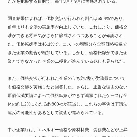
たかを把握する目的で、毎年3月と9月に実施されている。
調査結果によれば、価格交渉が行われた割合は59.4%であり、
前年よりも交渉の実施率が向上していた。これにより、価格交
渉ができる雰囲気がさらに醸成されつつあることが確認され
た。価格転嫁率は46.1%で、コストの増額分を全額価格転嫁で
きた企業の割合が増加している。しかし、価格転嫁ができた企
業とできなかった企業の二極化が進んでいる兆しも見られた。
また、価格交渉が行われた企業のうち約7割が労務費について
も価格交渉を実施したと回答した。さらに、正当な理由のない
原価低減要請によって価格転嫁ができず減額されたケースは全
体の約1.2%にあたる約800社が該当し、これらの事例は下請法
違反の可能性があるとして調査が進められている。
中小企業庁は、エネルギー価格や原材料費、労務費などが上昇