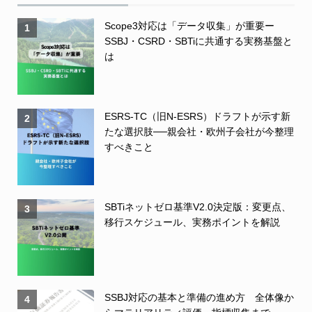
Scope3対応は「データ収集」が重要ー
1
SSBJ・CSRD・SBTiに共通する実務基盤と
は
ESRS-TC（旧N-ESRS）ドラフトが示す新
2
たな選択肢──親会社・欧州子会社が今整理
すべきこと
SBTiネットゼロ基準V2.0決定版：変更点、
3
移行スケジュール、実務ポイントを解説
SSBJ対応の基本と準備の進め方 全体像か
4