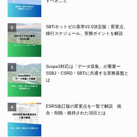
すべきこと
SBTiネットゼロ基準V2.0決定版：変更点、
2
移行スケジュール、実務ポイントを解説
Scope3対応は「データ収集」が重要ー
3
SSBJ・CSRD・SBTiに共通する実務基盤と
は
ESRS改訂版の変更点を一覧で解説 統
4
合・削除・維持された項目とは