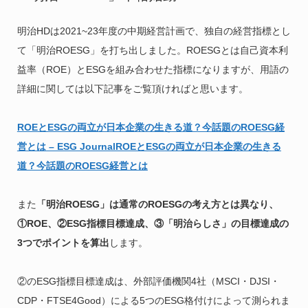
明治HDは2021~23年度の中期経営計画で、独自の経営指標とし
て「明治ROESG」を打ち出しました。ROESGとは自己資本利
益率（ROE）とESGを組み合わせた指標になりますが、用語の
詳細に関しては以下記事をご覧頂ければと思います。
ROEとESGの両立が日本企業の生きる道？今話題のROESG経
営とは – ESG JournalROEとESGの両立が日本企業の生きる
道？今話題のROESG経営とは
また
「明治ROESG」は通常のROESGの考え方とは異なり、
①ROE、②ESG指標目標達成、③「明治らしさ」の目標達成の
3つでポイントを算出
します。
②のESG指標目標達成は、外部評価機関4社（MSCI・DJSI・
CDP・FTSE4Good）による5つのESG格付けによって測られま