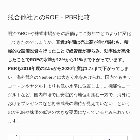
競合他社とのROE・PBR比較
明治のROEや株式市場からの評価はここ数年でどのように変化
してきたのでしょうか。
直近3年間は売上高が伸び悩むも、積
極的な設備投資を行ったことで総資産が膨らみ、効率性が悪化
したことでROEの水準が13%から11%まで下がっています。
PBRも2018年度の2.5xから2020年度は1.7xまで下がって
しま
い、海外競合のNestlerとは大きく水をあけられ、国内でもキッ
コーマンやヤクルトよりも低い水準に位置します。機能性ヨー
グルトなど、国内市場では安定的な地位を掴む一方で、海外に
おけるプレゼンスなど将来成長の期待が見えていない、という
のがPBRや株価の低迷の大きな要因になっているとみられてい
ます。