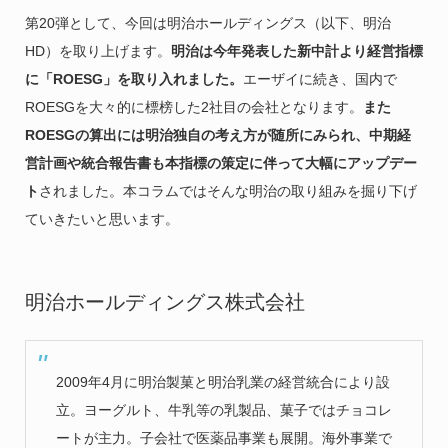
第20弾として、今回は明治ホールディングス（以下、明治
HD）を取り上げます。
明治は今年発表した新中計より経営指標
に「ROESG」を取り入れました。
エーザイに続き、国内で
ROESGを大々的に標榜した2社目の会社となります。
また
ROESGの算出には明治独自の考え方が随所にみられ、中期経
営計画や統合報告書も本指標の策定に伴って大幅にアップデー
ト
されました。本コラムではそんな明治の取り組みを掘り下げ
ていきたいと思います。
明治ホールディングス株式会社
2009年4月に明治製菓と明治乳業の経営統合により設
立。ヨーグルト、牛乳等の乳製品、菓子ではチョコレ
ートが主力。子会社で医薬品事業も展開。海外事業で