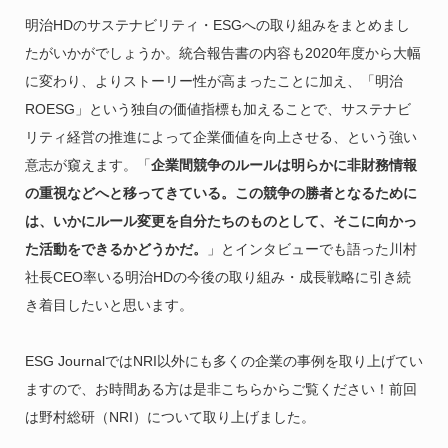
明治HDのサステナビリティ・ESGへの取り組みをまとめまし
たがいかがでしょうか。統合報告書の内容も2020年度から大幅
に変わり、よりストーリー性が高まったことに加え、「明治
ROESG」という独自の価値指標も加えることで、サステナビ
リティ経営の推進によって企業価値を向上させる、という強い
意志が窺えます。「
企業間競争のルールは明らかに非財務情報
の重視などへと移ってきている。この競争の勝者となるために
は、いかにルール変更を自分たちのものとして、そこに向かっ
た活動をできるかどうかだ。
」とインタビューでも語った川村
社長CEO率いる明治HDの今後の取り組み・成長戦略に引き続
き着目したいと思います。
ESG JournalではNRI以外にも多くの企業の事例を取り上げてい
ますので、お時間ある方は是非こちらからご覧ください！前回
は野村総研（NRI）について取り上げました。