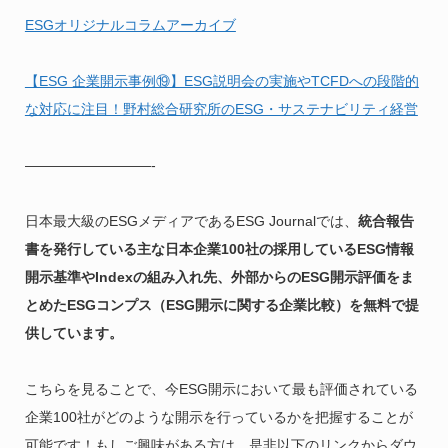
ESGオリジナルコラムアーカイブ
【ESG 企業開示事例⑲】ESG説明会の実施やTCFDへの段階的
な対応に注目！野村総合研究所のESG・サステナビリティ経営
—————————-
日本最大級のESGメディアであるESG Journalでは、
統合報告
書を発行している主な日本企業100社の採用しているESG情報
開示基準やIndexの組み入れ先、外部からのESG開示評価をま
とめたESGコンプス（ESG開示に関する企業比較）を無料で提
供しています。
こちらを見ることで、今ESG開示において最も評価されている
企業100社がどのような開示を行っているかを把握することが
可能です！もしご興味がある方は、是非以下のリンクからダウ