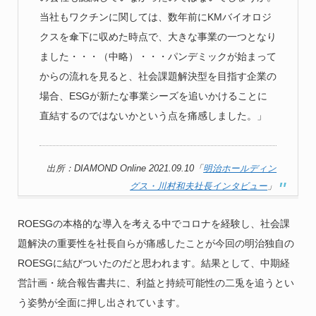
当社もワクチンに関しては、数年前にKMバイオロジ
クスを傘下に収めた時点で、大きな事業の一つとなり
ました・・・（中略）・・・パンデミックが始まって
からの流れを見ると、社会課題解決型を目指す企業の
場合、ESGが新たな事業シーズを追いかけることに
直結するのではないかという点を痛感しました。」
出所：DIAMOND Online 2021.09.10「
明治ホールディン
グス・川村和夫社長インタビュー
」
ROESGの本格的な導入を考える中でコロナを経験し、社会課
題解決の重要性を社長自らが痛感したことが今回の明治独自の
ROESGに結びついたのだと思われます。結果として、中期経
営計画・統合報告書共に、利益と持続可能性の二兎を追うとい
う姿勢が全面に押し出されています。