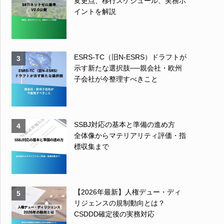
変更点、移行スケジュール、実務ポ
イントを解説
ESRS-TC（旧N-ESRS）ドラフトが
3
示す新たな選択肢──親会社・欧州
子会社が今整理すべきこと
SSBJ対応の基本と準備の進め方
4
全体像からマテリアリティ評価・指
標収集まで
【2026年最新】人権デュー・ディ
5
リジェンスの規制動向とは？
CSDDD確定後の実務対応