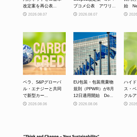
改定案を再公表...
ブコメ公表 アワリ...
始 Net-
2026.08.07
2026.08.07
2026
ベラ、S&Pグローバ
EU包装・包装廃棄物
ハイド
ル・エナジーと共同
規則（PPWR）が8月
ス・ベ
で新型カー...
12日適用開始 Do...
クルア
2026.08.06
2026.08.06
2026