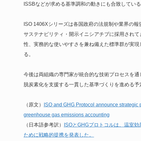
ISSBなどが求める基準調和の動きにも合致してい
ISO 1406Xシリーズは各国政府の法規制や業界
サステナビリティ・開示イニシアチブに採用されて
性、実務的な使いやすさを兼ね備えた標準群が実現
る。
今後は両組織の専門家が統合的な技術プロセスを通
脱炭素化を支援する一貫した基準づくりを進める予
（原文）
ISO and GHG Protocol announce strategic par
greenhouse gas emissions accounting
（日本語参考訳）
ISOとGHGプロトコルは、温室
ために戦略的提携を発表した。