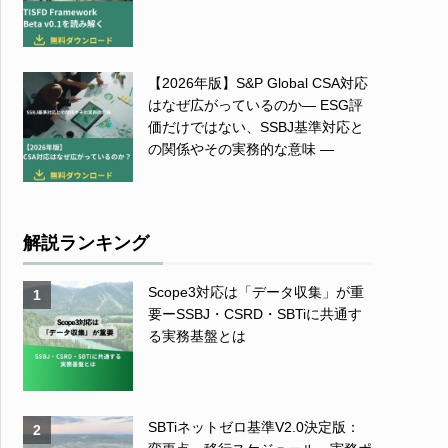
【2026年版】S&P Global CSA対応
はなぜ広がっているのか― ESG評
価だけではない、SSBJ基準対応と
の関係やその実務的な意味 ―
解説ランキング
Scope3対応は「データ収集」が重
1
要ーSSBJ・CSRD・SBTiに共通す
る実務基盤とは
SBTiネットゼロ基準V2.0決定版：
2