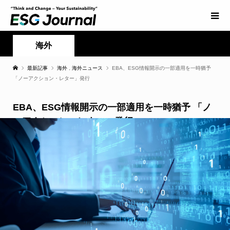
海外
最新記事
海外
,
海外ニュース
EBA、ESG情報開示の一部適用を一時猶予
「ノーアクション・レター」発行
EBA、ESG情報開示の一部適用を一時猶予 「ノ
ーアクション・レター」発行