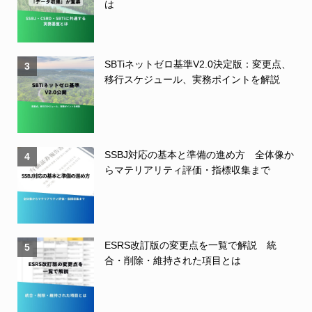
は
SBTiネットゼロ基準V2.0決定版：変更点、
3
移行スケジュール、実務ポイントを解説
SSBJ対応の基本と準備の進め方 全体像か
4
らマテリアリティ評価・指標収集まで
ESRS改訂版の変更点を一覧で解説 統
5
合・削除・維持された項目とは