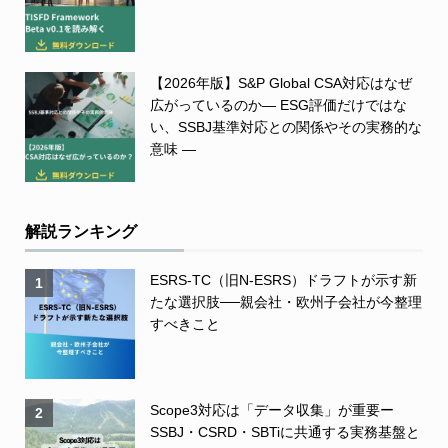
【2026年版】S&P Global CSA対応はなぜ
広がっているのか― ESG評価だけではな
い、SSBJ基準対応との関係やその実務的な
意味 ―
解説ランキング
ESRS-TC（旧N-ESRS）ドラフトが示す新
1
たな選択肢──親会社・欧州子会社が今整理
すべきこと
Scope3対応は「データ収集」が重要ー
2
SSBJ・CSRD・SBTiに共通する実務基盤と