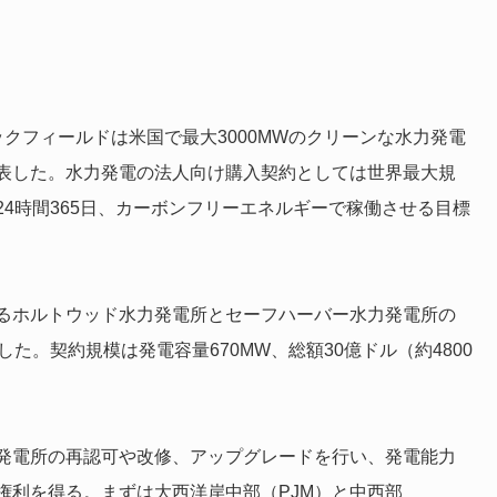
ックフィールドは米国で最大3000MWのクリーンな水力発電
表した。水力発電の法人向け購入契約としては世界最大規
4時間365日、カーボンフリーエネルギーで稼働させる目標
るホルトウッド水力発電所とセーフハーバー水力発電所の
た。契約規模は発電容量670MW、総額30億ドル（約4800
発電所の再認可や改修、アップグレードを行い、発電能力
権利を得る。まずは大西洋岸中部（PJM）と中西部