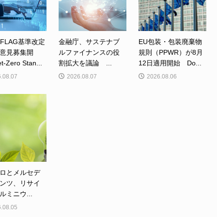
、FLAG基準改定
金融庁、サステナブ
EU包装・包装廃棄物
意見募集開
ルファイナンスの役
規則（PPWR）が8月
Zero Stan...
割拡大を議論 ...
12日適用開始 Do...
.08.07
2026.08.07
2026.08.06
ロとメルセデ
ンツ、リサイ
ルミニウ...
.08.05