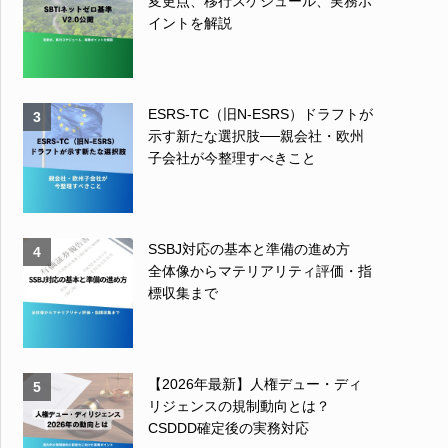
変更点、移行スケジュール、実務ポ
イントを解説
ESRS-TC（旧N-ESRS）ドラフトが
3
示す新たな選択肢──親会社・欧州
子会社が今整理すべきこと
SSBJ対応の基本と準備の進め方
4
全体像からマテリアリティ評価・指
標収集まで
【2026年最新】人権デュー・ディ
5
リジェンスの規制動向とは？
CSDDD確定後の実務対応