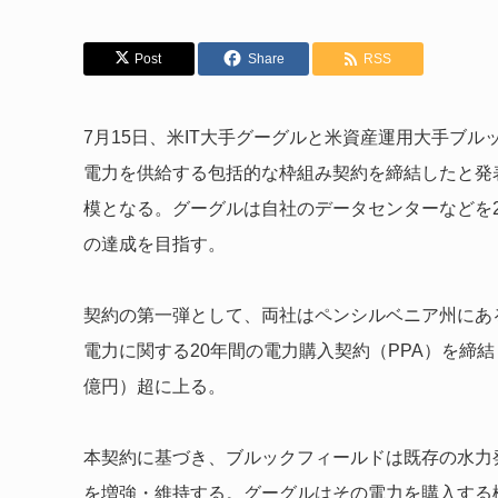
Post
Share
RSS
7月15日、米IT大手グーグルと米資産運用大手ブル
電力を供給する包括的な枠組み契約を締結したと発
模となる。グーグルは自社のデータセンターなどを2
の達成を目指す。
契約の第一弾として、両社はペンシルベニア州にあ
電力に関する20年間の電力購入契約（PPA）を締結し
億円）超に上る。
本契約に基づき、ブルックフィールドは既存の水力
を増強・維持する。グーグルはその電力を購入する