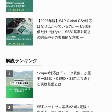
【2026年版】S&P Global CSA対応
はなぜ広がっているのか― ESG評
価だけではない、SSBJ基準対応と
の関係やその実務的な意味 ―
解説ランキング
Scope3対応は「データ収集」が重
1
要ーSSBJ・CSRD・SBTiに共通す
る実務基盤とは
SBTiネットゼロ基準V2.0決定版：
2