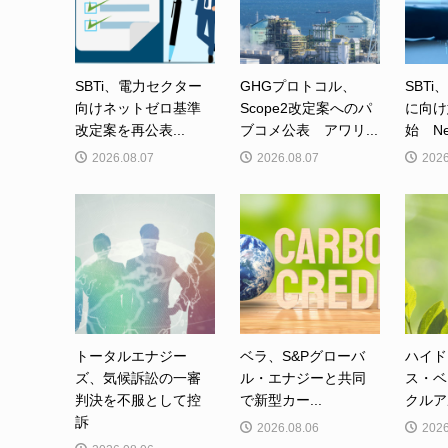
SBTi、電力セクター
GHGプロトコル、
SBTi
向けネットゼロ基準
Scope2改定案へのパ
に向け
改定案を再公表...
ブコメ公表 アワリ...
始 Net-
2026.08.07
2026.08.07
2026
トータルエナジー
ベラ、S&Pグローバ
ハイド
ズ、気候訴訟の一審
ル・エナジーと共同
ス・ベ
判決を不服として控
で新型カー...
クルア
訴
2026.08.06
2026